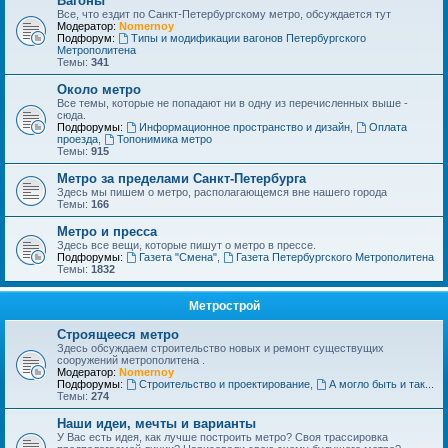
Вагоны
Все, что ездит по Санкт-Петербургскому метро, обсуждается тут
Модератор:
Nomernoy
Подфорум:
Типы и модификации вагонов Петербургского
Метрополитена
Темы:
341
Около метро
Все темы, которые не попадают ни в одну из перечисленных выше -
сюда.
Подфорумы:
Информационное пространство и дизайн
,
Оплата
проезда
,
Топонимика метро
Темы:
915
Метро за пределами Санкт-Петербурга
Здесь мы пишем о метро, располагающемся вне нашего города
Темы:
166
Метро и пресса
Здесь все вещи, которые пишут о метро в прессе.
Подфорумы:
Газета "Смена"
,
Газета Петербургского Метрополитена
Темы:
1832
Метрострой
Строящееся метро
Здесь обсуждаем строительство новых и ремонт существущих
сооружений метрополитена .
Модератор:
Nomernoy
Подфорумы:
Строительство и проектирование
,
А могло быть и так...
Темы:
274
Наши идеи, мечты и варианты
У Вас есть идея, как лучше построить метро? Своя трассировка