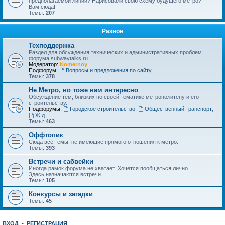
предполагаемой линии? Нарисовали свою схему будущего метро?
Вам сюда!
Темы:
207
Разное
Техподдержка
Раздел для обсуждения технических и административных проблем
форума subwaytalks.ru
Модератор:
Nomernoy
Подфорум:
Вопросы и предложения по сайту
Темы:
378
Не Метро, но тоже нам интересно
Обсуждение тем, близких по своей тематике метрополитену и его
строительству.
Подфорумы:
Городское строительство
,
Общественный транспорт
,
Ж.д.
Темы:
463
Оффтопик
Сюда все темы, не имеющие прямого отношения к метро.
Темы:
393
Встречи и сабвейки
Иногда рамок форума не хватает. Хочется пообщаться лично.
Здесь назначаются встречи.
Темы:
105
Конкурсы и загадки
Темы:
45
ВХОД
•
РЕГИСТРАЦИЯ