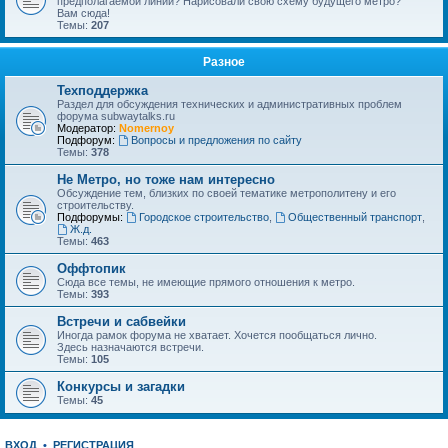
предполагаемой линии? Нарисовали свою схему будущего метро?
Вам сюда!
Темы:
207
Разное
Техподдержка
Раздел для обсуждения технических и административных проблем
форума subwaytalks.ru
Модератор:
Nomernoy
Подфорум:
Вопросы и предложения по сайту
Темы:
378
Не Метро, но тоже нам интересно
Обсуждение тем, близких по своей тематике метрополитену и его
строительству.
Подфорумы:
Городское строительство
,
Общественный транспорт
,
Ж.д.
Темы:
463
Оффтопик
Сюда все темы, не имеющие прямого отношения к метро.
Темы:
393
Встречи и сабвейки
Иногда рамок форума не хватает. Хочется пообщаться лично.
Здесь назначаются встречи.
Темы:
105
Конкурсы и загадки
Темы:
45
ВХОД
•
РЕГИСТРАЦИЯ