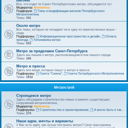
Вагоны
Все, что ездит по Санкт-Петербургскому метро, обсуждается тут
Модератор:
Nomernoy
Подфорум:
Типы и модификации вагонов Петербургского
Метрополитена
Темы:
341
Около метро
Все темы, которые не попадают ни в одну из перечисленных выше -
сюда.
Подфорумы:
Информационное пространство и дизайн
,
Оплата
проезда
,
Топонимика метро
Темы:
915
Метро за пределами Санкт-Петербурга
Здесь мы пишем о метро, располагающемся вне нашего города
Темы:
166
Метро и пресса
Здесь все вещи, которые пишут о метро в прессе.
Подфорумы:
Газета "Смена"
,
Газета Петербургского Метрополитена
Темы:
1832
Метрострой
Строящееся метро
Здесь обсуждаем строительство новых и ремонт существущих
сооружений метрополитена .
Модератор:
Nomernoy
Подфорумы:
Строительство и проектирование
,
А могло быть и так...
Темы:
274
Наши идеи, мечты и варианты
У Вас есть идея, как лучше построить метро? Своя трассировка