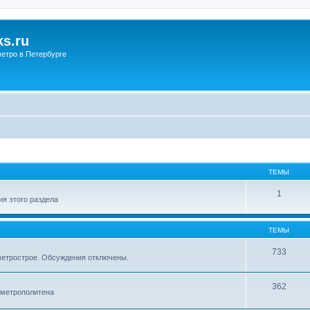
s.ru
етро в Петербурге
ТЕМЫ
1
я этого раздела
ТЕМЫ
733
метрострое. Обсуждения отключены.
362
 метрополитена