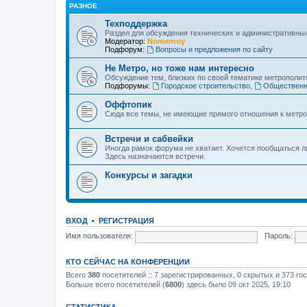
РАЗНОЕ
Техподдержка
Раздел для обсуждения технических и административны
Модератор:
Nomernoy
Подфорум:
Вопросы и предложения по сайту
Не Метро, но тоже нам интересно
Обсуждение тем, близких по своей тематике метрополите
Подфорумы:
Городское строительство
,
Общественн
Оффтопик
Сюда все темы, не имеющие прямого отношения к метро
Встречи и сабвейки
Иногда рамок форума не хватает. Хочется пообщаться л
Здесь назначаются встречи.
Конкурсы и загадки
ВХОД
•
РЕГИСТРАЦИЯ
Имя пользователя:
Пароль:
КТО СЕЙЧАС НА КОНФЕРЕНЦИИ
Всего
380
посетителей :: 7 зарегистрированных, 0 скрытых и 373 го
Больше всего посетителей (
6800
) здесь было 09 окт 2025, 19:10
СТАТИСТИКА