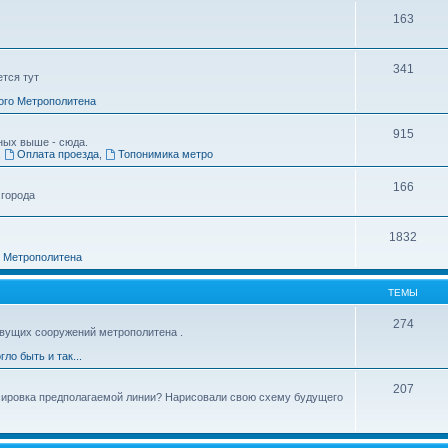
163
341
ется тут
ого Метрополитена
915
ных выше - сюда.
,
Оплата проезда
,
Топонимика метро
166
 города
1832
о Метрополитена
ТЕМЫ
274
вущих сооружений метрополитена .
гло быть и так...
207
ссировка предполагаемой линии? Нарисовали свою схему будущего