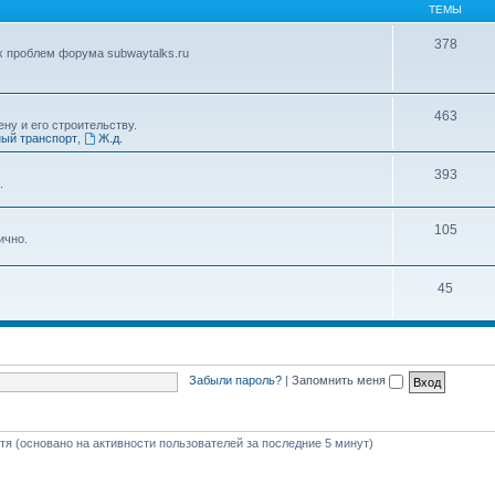
ТЕМЫ
378
х проблем форума subwaytalks.ru
463
ну и его строительству.
ый транспорт
,
Ж.д.
393
.
105
ично.
45
Забыли пароль?
|
Запомнить меня
стя (основано на активности пользователей за последние 5 минут)