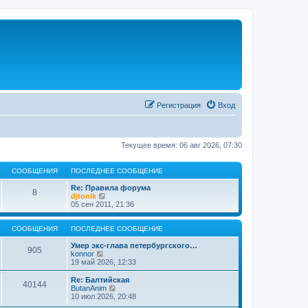
Регистрация
Вход
Текущее время: 06 авг 2026, 07:30
СООБЩЕНИЯ
ПОСЛЕДНЕЕ СООБЩЕНИЕ
Re: Правила форума
8
П
djtonik
е
05 сен 2011, 21:36
р
е
й
СООБЩЕНИЯ
ПОСЛЕДНЕЕ СООБЩЕНИЕ
т
и
Умер экс-глава петербургского…
905
П
к
konnor
е
п
19 май 2026, 12:33
р
о
е
с
Re: Балтийская
40144
й
л
П
ButanAnim
т
е
е
10 июл 2026, 20:48
и
д
р