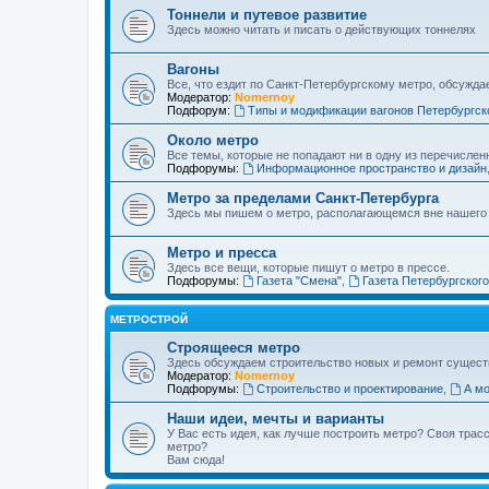
Тоннели и путевое развитие
Здесь можно читать и писать о действующих тоннелях
Вагоны
Все, что ездит по Санкт-Петербургскому метро, обсужда
Модератор:
Nomernoy
Подфорум:
Типы и модификации вагонов Петербургск
Около метро
Все темы, которые не попадают ни в одну из перечислен
Подфорумы:
Информационное пространство и дизайн
Метро за пределами Санкт-Петербурга
Здесь мы пишем о метро, располагающемся вне нашего
Метро и пресса
Здесь все вещи, которые пишут о метро в прессе.
Подфорумы:
Газета "Смена"
,
Газета Петербургског
МЕТРОСТРОЙ
Строящееся метро
Здесь обсуждаем строительство новых и ремонт сущест
Модератор:
Nomernoy
Подфорумы:
Строительство и проектирование
,
А мо
Наши идеи, мечты и варианты
У Вас есть идея, как лучше построить метро? Своя тра
метро?
Вам сюда!