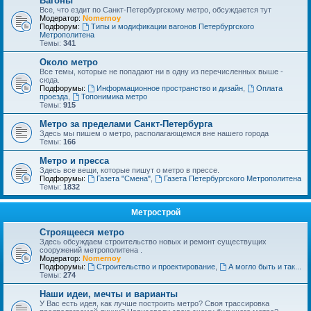
Вагоны
Все, что ездит по Санкт-Петербургскому метро, обсуждается тут
Модератор:
Nomernoy
Подфорум:
Типы и модификации вагонов Петербургского
Метрополитена
Темы:
341
Около метро
Все темы, которые не попадают ни в одну из перечисленных выше -
сюда.
Подфорумы:
Информационное пространство и дизайн
,
Оплата
проезда
,
Топонимика метро
Темы:
915
Метро за пределами Санкт-Петербурга
Здесь мы пишем о метро, располагающемся вне нашего города
Темы:
166
Метро и пресса
Здесь все вещи, которые пишут о метро в прессе.
Подфорумы:
Газета "Смена"
,
Газета Петербургского Метрополитена
Темы:
1832
Метрострой
Строящееся метро
Здесь обсуждаем строительство новых и ремонт существущих
сооружений метрополитена .
Модератор:
Nomernoy
Подфорумы:
Строительство и проектирование
,
А могло быть и так...
Темы:
274
Наши идеи, мечты и варианты
У Вас есть идея, как лучше построить метро? Своя трассировка