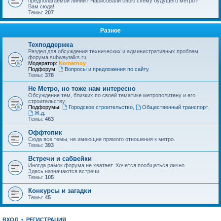
предполагаемой линии? Нарисовали свою схему будущего метро?
Вам сюда!
Темы:
207
Разное
Техподдержка
Раздел для обсуждения технических и административных проблем
форума subwaytalks.ru
Модератор:
Nomernoy
Подфорум:
Вопросы и предложения по сайту
Темы:
378
Не Метро, но тоже нам интересно
Обсуждение тем, близких по своей тематике метрополитену и его
строительству.
Подфорумы:
Городское строительство
,
Общественный транспорт
,
Ж.д.
Темы:
463
Оффтопик
Сюда все темы, не имеющие прямого отношения к метро.
Темы:
393
Встречи и сабвейки
Иногда рамок форума не хватает. Хочется пообщаться лично.
Здесь назначаются встречи.
Темы:
105
Конкурсы и загадки
Темы:
45
ВХОД
•
РЕГИСТРАЦИЯ