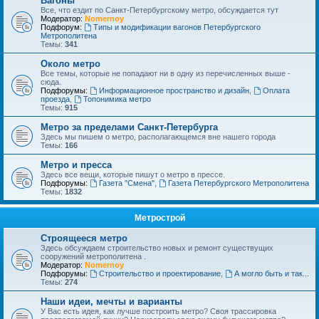
Вагоны
Все, что ездит по Санкт-Петербургскому метро, обсуждается тут
Модератор:
Nomernoy
Подфорум:
Типы и модификации вагонов Петербургского
Метрополитена
Темы:
341
Около метро
Все темы, которые не попадают ни в одну из перечисленных выше -
сюда.
Подфорумы:
Информационное пространство и дизайн
,
Оплата
проезда
,
Топонимика метро
Темы:
915
Метро за пределами Санкт-Петербурга
Здесь мы пишем о метро, располагающемся вне нашего города
Темы:
166
Метро и пресса
Здесь все вещи, которые пишут о метро в прессе.
Подфорумы:
Газета "Смена"
,
Газета Петербургского Метрополитена
Темы:
1832
Метрострой
Строящееся метро
Здесь обсуждаем строительство новых и ремонт существущих
сооружений метрополитена .
Модератор:
Nomernoy
Подфорумы:
Строительство и проектирование
,
А могло быть и так...
Темы:
274
Наши идеи, мечты и варианты
У Вас есть идея, как лучше построить метро? Своя трассировка