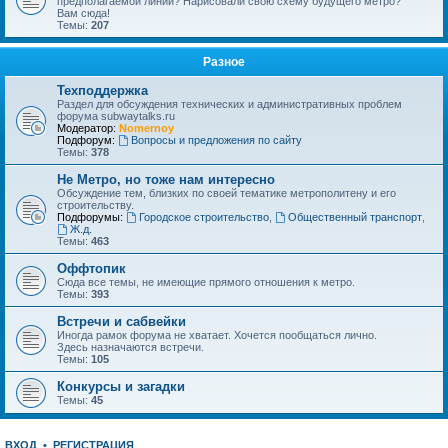
предполагаемой линии? Нарисовали свою схему будущего метро?
Вам сюда!
Темы:
207
Разное
Техподдержка
Раздел для обсуждения технических и административных проблем
форума subwaytalks.ru
Модератор:
Nomernoy
Подфорум:
Вопросы и предложения по сайту
Темы:
378
Не Метро, но тоже нам интересно
Обсуждение тем, близких по своей тематике метрополитену и его
строительству.
Подфорумы:
Городское строительство
,
Общественный транспорт
,
Ж.д.
Темы:
463
Оффтопик
Сюда все темы, не имеющие прямого отношения к метро.
Темы:
393
Встречи и сабвейки
Иногда рамок форума не хватает. Хочется пообщаться лично.
Здесь назначаются встречи.
Темы:
105
Конкурсы и загадки
Темы:
45
ВХОД
•
РЕГИСТРАЦИЯ