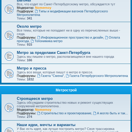
Вагоны
Все, что ездит по Санкт-Петербургскому метро, обсуждается тут
Модератор:
Nomernoy
Подфорум:
Типы и модификации вагонов Петербургского
Метрополитена
Темы:
341
Около метро
Все темы, которые не попадают ни в одну из перечисленных выше -
сюда.
Подфорумы:
Информационное пространство и дизайн
,
Оплата
проезда
,
Топонимика метро
Темы:
915
Метро за пределами Санкт-Петербурга
Здесь мы пишем о метро, располагающемся вне нашего города
Темы:
166
Метро и пресса
Здесь все вещи, которые пишут о метро в прессе.
Подфорумы:
Газета "Смена"
,
Газета Петербургского Метрополитена
Темы:
1832
Метрострой
Строящееся метро
Здесь обсуждаем строительство новых и ремонт существущих
сооружений метрополитена .
Модератор:
Nomernoy
Подфорумы:
Строительство и проектирование
,
А могло быть и так...
Темы:
274
Наши идеи, мечты и варианты
У Вас есть идея, как лучше построить метро? Своя трассировка