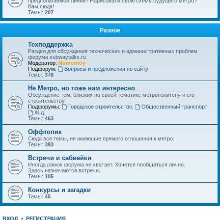
предполагаемой линии? Нарисовали свою схему будущего метро?
Вам сюда!
Темы:
207
Разное
Техподдержка
Раздел для обсуждения технических и административных проблем
форума subwaytalks.ru
Модератор:
Nomernoy
Подфорум:
Вопросы и предложения по сайту
Темы:
378
Не Метро, но тоже нам интересно
Обсуждение тем, близких по своей тематике метрополитену и его
строительству.
Подфорумы:
Городское строительство
,
Общественный транспорт
,
Ж.д.
Темы:
463
Оффтопик
Сюда все темы, не имеющие прямого отношения к метро.
Темы:
393
Встречи и сабвейки
Иногда рамок форума не хватает. Хочется пообщаться лично.
Здесь назначаются встречи.
Темы:
105
Конкурсы и загадки
Темы:
45
ВХОД
•
РЕГИСТРАЦИЯ