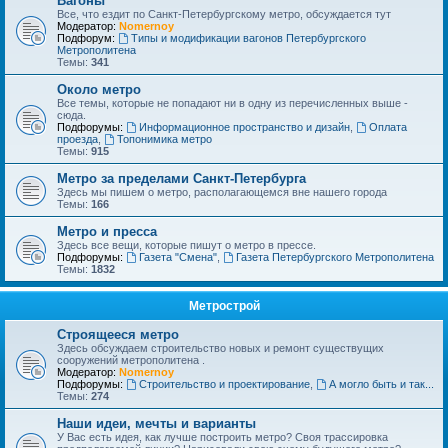
Вагоны
Все, что ездит по Санкт-Петербургскому метро, обсуждается тут
Модератор:
Nomernoy
Подфорум:
Типы и модификации вагонов Петербургского
Метрополитена
Темы:
341
Около метро
Все темы, которые не попадают ни в одну из перечисленных выше -
сюда.
Подфорумы:
Информационное пространство и дизайн
,
Оплата
проезда
,
Топонимика метро
Темы:
915
Метро за пределами Санкт-Петербурга
Здесь мы пишем о метро, располагающемся вне нашего города
Темы:
166
Метро и пресса
Здесь все вещи, которые пишут о метро в прессе.
Подфорумы:
Газета "Смена"
,
Газета Петербургского Метрополитена
Темы:
1832
Метрострой
Строящееся метро
Здесь обсуждаем строительство новых и ремонт существущих
сооружений метрополитена .
Модератор:
Nomernoy
Подфорумы:
Строительство и проектирование
,
А могло быть и так...
Темы:
274
Наши идеи, мечты и варианты
У Вас есть идея, как лучше построить метро? Своя трассировка