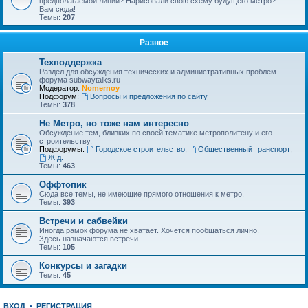
предполагаемой линии? Нарисовали свою схему будущего метро?
Вам сюда!
Темы:
207
Разное
Техподдержка
Раздел для обсуждения технических и административных проблем
форума subwaytalks.ru
Модератор:
Nomernoy
Подфорум:
Вопросы и предложения по сайту
Темы:
378
Не Метро, но тоже нам интересно
Обсуждение тем, близких по своей тематике метрополитену и его
строительству.
Подфорумы:
Городское строительство
,
Общественный транспорт
,
Ж.д.
Темы:
463
Оффтопик
Сюда все темы, не имеющие прямого отношения к метро.
Темы:
393
Встречи и сабвейки
Иногда рамок форума не хватает. Хочется пообщаться лично.
Здесь назначаются встречи.
Темы:
105
Конкурсы и загадки
Темы:
45
ВХОД
•
РЕГИСТРАЦИЯ