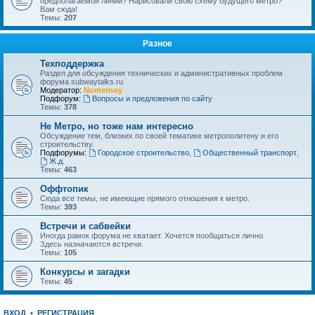
предполагаемой линии? Нарисовали свою схему будущего метро?
Вам сюда!
Темы:
207
Разное
Техподдержка
Раздел для обсуждения технических и административных проблем
форума subwaytalks.ru
Модератор:
Nomernoy
Подфорум:
Вопросы и предложения по сайту
Темы:
378
Не Метро, но тоже нам интересно
Обсуждение тем, близких по своей тематике метрополитену и его
строительству.
Подфорумы:
Городское строительство
,
Общественный транспорт
,
Ж.д.
Темы:
463
Оффтопик
Сюда все темы, не имеющие прямого отношения к метро.
Темы:
393
Встречи и сабвейки
Иногда рамок форума не хватает. Хочется пообщаться лично.
Здесь назначаются встречи.
Темы:
105
Конкурсы и загадки
Темы:
45
ВХОД
•
РЕГИСТРАЦИЯ