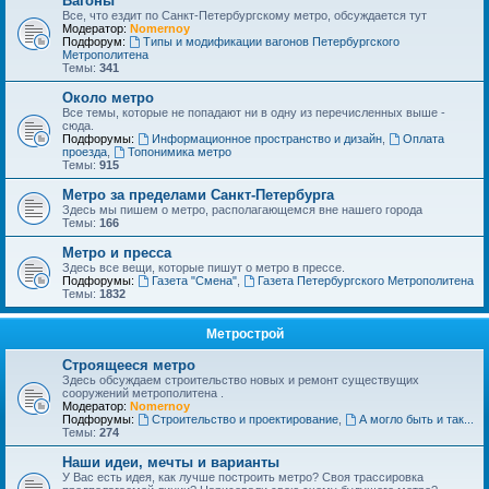
Вагоны
Все, что ездит по Санкт-Петербургскому метро, обсуждается тут
Модератор:
Nomernoy
Подфорум:
Типы и модификации вагонов Петербургского
Метрополитена
Темы:
341
Около метро
Все темы, которые не попадают ни в одну из перечисленных выше -
сюда.
Подфорумы:
Информационное пространство и дизайн
,
Оплата
проезда
,
Топонимика метро
Темы:
915
Метро за пределами Санкт-Петербурга
Здесь мы пишем о метро, располагающемся вне нашего города
Темы:
166
Метро и пресса
Здесь все вещи, которые пишут о метро в прессе.
Подфорумы:
Газета "Смена"
,
Газета Петербургского Метрополитена
Темы:
1832
Метрострой
Строящееся метро
Здесь обсуждаем строительство новых и ремонт существущих
сооружений метрополитена .
Модератор:
Nomernoy
Подфорумы:
Строительство и проектирование
,
А могло быть и так...
Темы:
274
Наши идеи, мечты и варианты
У Вас есть идея, как лучше построить метро? Своя трассировка