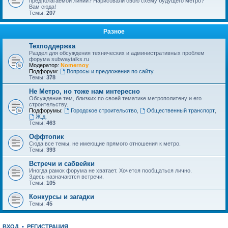
предполагаемой линии? Нарисовали свою схему будущего метро?
Вам сюда!
Темы:
207
Разное
Техподдержка
Раздел для обсуждения технических и административных проблем
форума subwaytalks.ru
Модератор:
Nomernoy
Подфорум:
Вопросы и предложения по сайту
Темы:
378
Не Метро, но тоже нам интересно
Обсуждение тем, близких по своей тематике метрополитену и его
строительству.
Подфорумы:
Городское строительство
,
Общественный транспорт
,
Ж.д.
Темы:
463
Оффтопик
Сюда все темы, не имеющие прямого отношения к метро.
Темы:
393
Встречи и сабвейки
Иногда рамок форума не хватает. Хочется пообщаться лично.
Здесь назначаются встречи.
Темы:
105
Конкурсы и загадки
Темы:
45
ВХОД
•
РЕГИСТРАЦИЯ