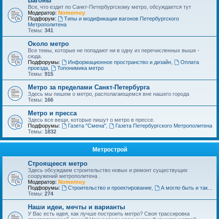
Вагоны
Все, что ездит по Санкт-Петербургскому метро, обсуждается тут
Модератор:
Nomernoy
Подфорум:
Типы и модификации вагонов Петербургского
Метрополитена
Темы:
341
Около метро
Все темы, которые не попадают ни в одну из перечисленных выше -
сюда.
Подфорумы:
Информационное пространство и дизайн
,
Оплата
проезда
,
Топонимика метро
Темы:
915
Метро за пределами Санкт-Петербурга
Здесь мы пишем о метро, располагающемся вне нашего города
Темы:
166
Метро и пресса
Здесь все вещи, которые пишут о метро в прессе.
Подфорумы:
Газета "Смена"
,
Газета Петербургского Метрополитена
Темы:
1832
Метрострой
Строящееся метро
Здесь обсуждаем строительство новых и ремонт существущих
сооружений метрополитена .
Модератор:
Nomernoy
Подфорумы:
Строительство и проектирование
,
А могло быть и так...
Темы:
274
Наши идеи, мечты и варианты
У Вас есть идея, как лучше построить метро? Своя трассировка