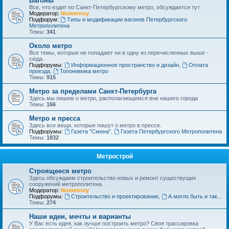
Вагоны
Все, что ездит по Санкт-Петербургскому метро, обсуждается тут
Модератор:
Nomernoy
Подфорум:
Типы и модификации вагонов Петербургского
Метрополитена
Темы:
341
Около метро
Все темы, которые не попадают ни в одну из перечисленных выше -
сюда.
Подфорумы:
Информационное пространство и дизайн
,
Оплата
проезда
,
Топонимика метро
Темы:
915
Метро за пределами Санкт-Петербурга
Здесь мы пишем о метро, располагающемся вне нашего города
Темы:
166
Метро и пресса
Здесь все вещи, которые пишут о метро в прессе.
Подфорумы:
Газета "Смена"
,
Газета Петербургского Метрополитена
Темы:
1832
Метрострой
Строящееся метро
Здесь обсуждаем строительство новых и ремонт существущих
сооружений метрополитена .
Модератор:
Nomernoy
Подфорумы:
Строительство и проектирование
,
А могло быть и так...
Темы:
274
Наши идеи, мечты и варианты
У Вас есть идея, как лучше построить метро? Своя трассировка