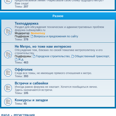
предполагаемой линии? Нарисовали свою схему будущего метро?
Вам сюда!
Темы:
207
Разное
Техподдержка
Раздел для обсуждения технических и административных проблем
форума subwaytalks.ru
Модератор:
Nomernoy
Подфорум:
Вопросы и предложения по сайту
Темы:
378
Не Метро, но тоже нам интересно
Обсуждение тем, близких по своей тематике метрополитену и его
строительству.
Подфорумы:
Городское строительство
,
Общественный транспорт
,
Ж.д.
Темы:
463
Оффтопик
Сюда все темы, не имеющие прямого отношения к метро.
Темы:
393
Встречи и сабвейки
Иногда рамок форума не хватает. Хочется пообщаться лично.
Здесь назначаются встречи.
Темы:
105
Конкурсы и загадки
Темы:
45
ВХОД
•
РЕГИСТРАЦИЯ