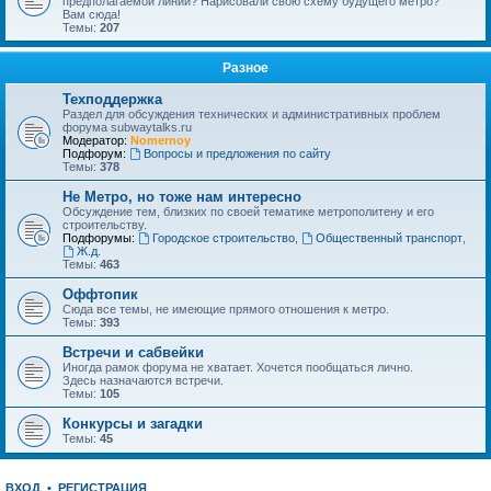
предполагаемой линии? Нарисовали свою схему будущего метро?
Вам сюда!
Темы:
207
Разное
Техподдержка
Раздел для обсуждения технических и административных проблем
форума subwaytalks.ru
Модератор:
Nomernoy
Подфорум:
Вопросы и предложения по сайту
Темы:
378
Не Метро, но тоже нам интересно
Обсуждение тем, близких по своей тематике метрополитену и его
строительству.
Подфорумы:
Городское строительство
,
Общественный транспорт
,
Ж.д.
Темы:
463
Оффтопик
Сюда все темы, не имеющие прямого отношения к метро.
Темы:
393
Встречи и сабвейки
Иногда рамок форума не хватает. Хочется пообщаться лично.
Здесь назначаются встречи.
Темы:
105
Конкурсы и загадки
Темы:
45
ВХОД
•
РЕГИСТРАЦИЯ