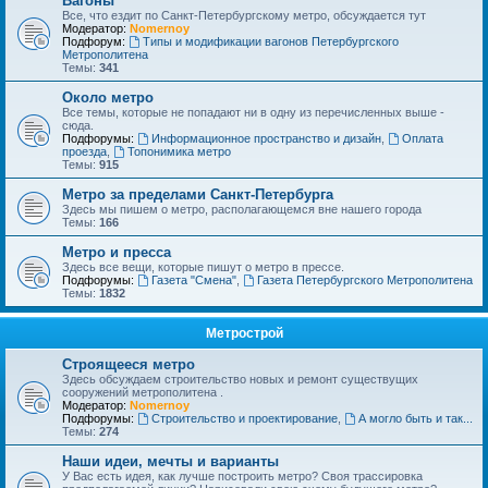
Вагоны
Все, что ездит по Санкт-Петербургскому метро, обсуждается тут
Модератор:
Nomernoy
Подфорум:
Типы и модификации вагонов Петербургского
Метрополитена
Темы:
341
Около метро
Все темы, которые не попадают ни в одну из перечисленных выше -
сюда.
Подфорумы:
Информационное пространство и дизайн
,
Оплата
проезда
,
Топонимика метро
Темы:
915
Метро за пределами Санкт-Петербурга
Здесь мы пишем о метро, располагающемся вне нашего города
Темы:
166
Метро и пресса
Здесь все вещи, которые пишут о метро в прессе.
Подфорумы:
Газета "Смена"
,
Газета Петербургского Метрополитена
Темы:
1832
Метрострой
Строящееся метро
Здесь обсуждаем строительство новых и ремонт существущих
сооружений метрополитена .
Модератор:
Nomernoy
Подфорумы:
Строительство и проектирование
,
А могло быть и так...
Темы:
274
Наши идеи, мечты и варианты
У Вас есть идея, как лучше построить метро? Своя трассировка