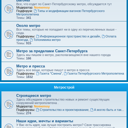
Вагоны
Все, что ездит по Санкт-Петербургскому метро, обсуждается тут
Модератор:
Nomernoy
Подфорум:
Типы и модификации вагонов Петербургского
Метрополитена
Темы:
341
Около метро
Все темы, которые не попадают ни в одну из перечисленных выше -
сюда.
Подфорумы:
Информационное пространство и дизайн
,
Оплата
проезда
,
Топонимика метро
Темы:
915
Метро за пределами Санкт-Петербурга
Здесь мы пишем о метро, располагающемся вне нашего города
Темы:
166
Метро и пресса
Здесь все вещи, которые пишут о метро в прессе.
Подфорумы:
Газета "Смена"
,
Газета Петербургского Метрополитена
Темы:
1832
Метрострой
Строящееся метро
Здесь обсуждаем строительство новых и ремонт существущих
сооружений метрополитена .
Модератор:
Nomernoy
Подфорумы:
Строительство и проектирование
,
А могло быть и так...
Темы:
274
Наши идеи, мечты и варианты
У Вас есть идея, как лучше построить метро? Своя трассировка