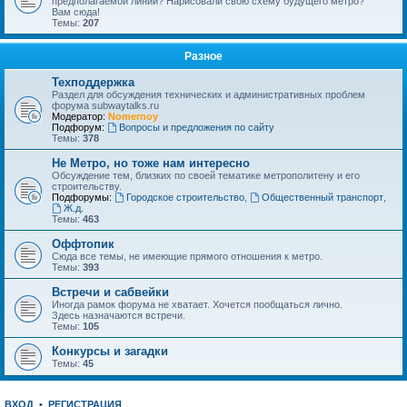
предполагаемой линии? Нарисовали свою схему будущего метро?
Вам сюда!
Темы:
207
Разное
Техподдержка
Раздел для обсуждения технических и административных проблем
форума subwaytalks.ru
Модератор:
Nomernoy
Подфорум:
Вопросы и предложения по сайту
Темы:
378
Не Метро, но тоже нам интересно
Обсуждение тем, близких по своей тематике метрополитену и его
строительству.
Подфорумы:
Городское строительство
,
Общественный транспорт
,
Ж.д.
Темы:
463
Оффтопик
Сюда все темы, не имеющие прямого отношения к метро.
Темы:
393
Встречи и сабвейки
Иногда рамок форума не хватает. Хочется пообщаться лично.
Здесь назначаются встречи.
Темы:
105
Конкурсы и загадки
Темы:
45
ВХОД
•
РЕГИСТРАЦИЯ