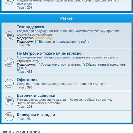
предполагаемой линии? Нарисовали свою схему будущего метро?
Вам сюда!
Темы:
207
Разное
Техподдержка
Раздел для обсуждения технических и административных проблем
форума subwaytalks.ru
Модератор:
Nomernoy
Подфорум:
Вопросы и предложения по сайту
Темы:
378
Не Метро, но тоже нам интересно
Обсуждение тем, близких по своей тематике метрополитену и его
строительству.
Подфорумы:
Городское строительство
,
Общественный транспорт
,
Ж.д.
Темы:
463
Оффтопик
Сюда все темы, не имеющие прямого отношения к метро.
Темы:
393
Встречи и сабвейки
Иногда рамок форума не хватает. Хочется пообщаться лично.
Здесь назначаются встречи.
Темы:
105
Конкурсы и загадки
Темы:
45
ВХОД
•
РЕГИСТРАЦИЯ