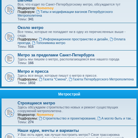
Вагоны
Все, что ездит по Санкт-Петербургскому метро, обсуждается тут
Модератор:
Nomernoy
Подфорум:
Типы и модификации вагонов Петербургского
Метрополитена
Темы:
341
Около метро
Все темы, которые не попадают ни в одну из перечисленных выше -
сюда.
Подфорумы:
Информационное пространство и дизайн
,
Оплата
проезда
,
Топонимика метро
Темы:
915
Метро за пределами Санкт-Петербурга
Здесь мы пишем о метро, располагающемся вне нашего города
Темы:
166
Метро и пресса
Здесь все вещи, которые пишут о метро в прессе.
Подфорумы:
Газета "Смена"
,
Газета Петербургского Метрополитена
Темы:
1832
Метрострой
Строящееся метро
Здесь обсуждаем строительство новых и ремонт существущих
сооружений метрополитена .
Модератор:
Nomernoy
Подфорумы:
Строительство и проектирование
,
А могло быть и так...
Темы:
274
Наши идеи, мечты и варианты
У Вас есть идея, как лучше построить метро? Своя трассировка