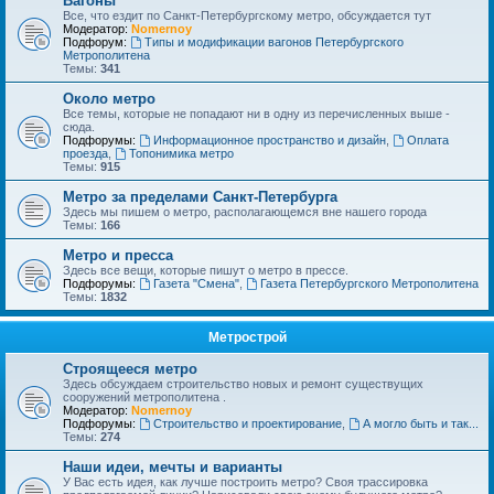
Вагоны
Все, что ездит по Санкт-Петербургскому метро, обсуждается тут
Модератор:
Nomernoy
Подфорум:
Типы и модификации вагонов Петербургского
Метрополитена
Темы:
341
Около метро
Все темы, которые не попадают ни в одну из перечисленных выше -
сюда.
Подфорумы:
Информационное пространство и дизайн
,
Оплата
проезда
,
Топонимика метро
Темы:
915
Метро за пределами Санкт-Петербурга
Здесь мы пишем о метро, располагающемся вне нашего города
Темы:
166
Метро и пресса
Здесь все вещи, которые пишут о метро в прессе.
Подфорумы:
Газета "Смена"
,
Газета Петербургского Метрополитена
Темы:
1832
Метрострой
Строящееся метро
Здесь обсуждаем строительство новых и ремонт существущих
сооружений метрополитена .
Модератор:
Nomernoy
Подфорумы:
Строительство и проектирование
,
А могло быть и так...
Темы:
274
Наши идеи, мечты и варианты
У Вас есть идея, как лучше построить метро? Своя трассировка