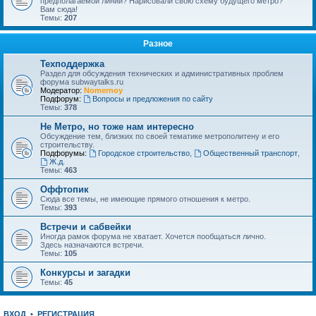
предполагаемой линии? Нарисовали свою схему будущего метро?
Вам сюда!
Темы:
207
Разное
Техподдержка
Раздел для обсуждения технических и административных проблем
форума subwaytalks.ru
Модератор:
Nomernoy
Подфорум:
Вопросы и предложения по сайту
Темы:
378
Не Метро, но тоже нам интересно
Обсуждение тем, близких по своей тематике метрополитену и его
строительству.
Подфорумы:
Городское строительство
,
Общественный транспорт
,
Ж.д.
Темы:
463
Оффтопик
Сюда все темы, не имеющие прямого отношения к метро.
Темы:
393
Встречи и сабвейки
Иногда рамок форума не хватает. Хочется пообщаться лично.
Здесь назначаются встречи.
Темы:
105
Конкурсы и загадки
Темы:
45
ВХОД
•
РЕГИСТРАЦИЯ