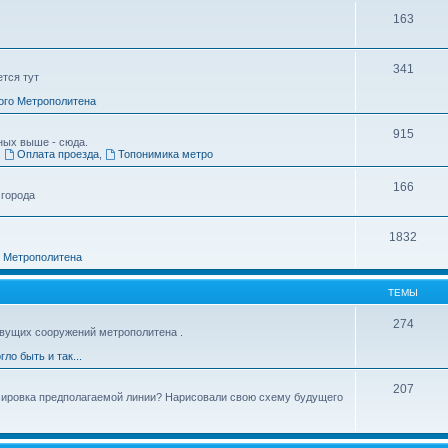
163
341
ется тут
ого Метрополитена
915
ных выше - сюда.
,
Оплата проезда
,
Топонимика метро
166
 города
1832
о Метрополитена
ТЕМЫ
274
вущих сооружений метрополитена .
гло быть и так...
207
ссировка предполагаемой линии? Нарисовали свою схему будущего