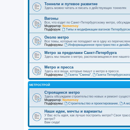
Тоннели и путевое развитие
Здесь можно читать и писать о действующих тоннелях
Вагоны
Все, что ездит по Санкт-Петербургскому метро, обсужда
Модератор:
Nomernoy
Подфорум:
Типы и модификации вагонов Петербургск
Около метро
Все темы, которые не попадают ни в одну из перечислен
Подфорумы:
Информационное пространство и дизайн
Метро за пределами Санкт-Петербурга
Здесь мы пишем о метро, располагающемся вне нашего
Метро и пресса
Здесь все вещи, которые пишут о метро в прессе.
Подфорумы:
Газета "Смена"
,
Газета Петербургског
МЕТРОСТРОЙ
Строящееся метро
Здесь обсуждаем строительство новых и ремонт сущест
Модератор:
Nomernoy
Подфорумы:
Строительство и проектирование
,
А мо
Наши идеи, мечты и варианты
У Вас есть идея, как лучше построить метро? Своя тра
метро?
Вам сюда!