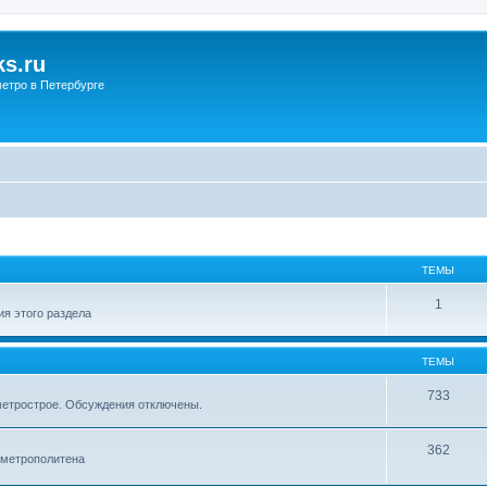
s.ru
етро в Петербурге
ТЕМЫ
1
я этого раздела
ТЕМЫ
733
метрострое. Обсуждения отключены.
362
 метрополитена