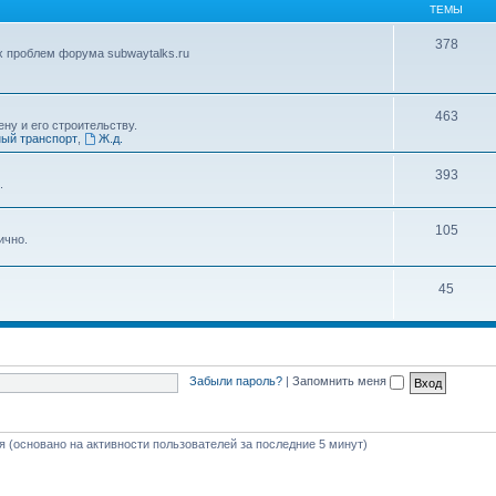
ТЕМЫ
378
х проблем форума subwaytalks.ru
463
ну и его строительству.
ый транспорт
,
Ж.д.
393
.
105
ично.
45
Забыли пароль?
|
Запомнить меня
тя (основано на активности пользователей за последние 5 минут)