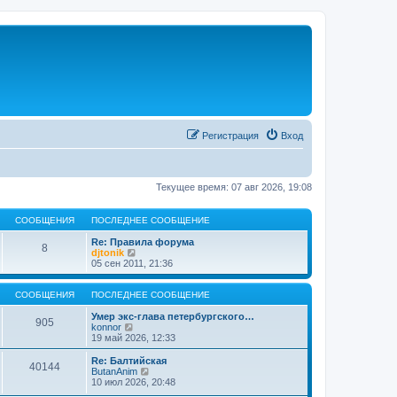
Регистрация
Вход
Текущее время: 07 авг 2026, 19:08
СООБЩЕНИЯ
ПОСЛЕДНЕЕ СООБЩЕНИЕ
Re: Правила форума
8
П
djtonik
е
05 сен 2011, 21:36
р
е
й
СООБЩЕНИЯ
ПОСЛЕДНЕЕ СООБЩЕНИЕ
т
и
Умер экс-глава петербургского…
905
П
к
konnor
е
п
19 май 2026, 12:33
р
о
е
с
Re: Балтийская
40144
й
л
П
ButanAnim
т
е
е
10 июл 2026, 20:48
и
д
р