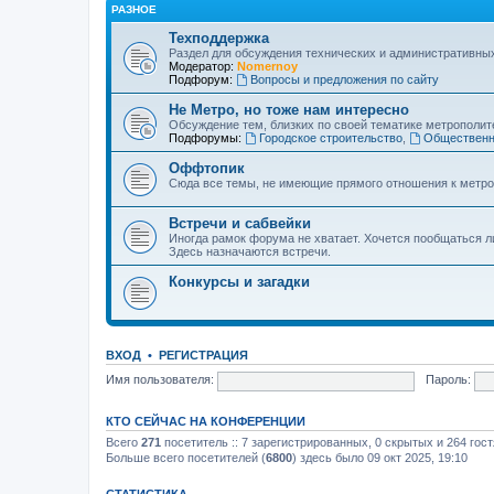
РАЗНОЕ
Техподдержка
Раздел для обсуждения технических и административны
Модератор:
Nomernoy
Подфорум:
Вопросы и предложения по сайту
Не Метро, но тоже нам интересно
Обсуждение тем, близких по своей тематике метрополите
Подфорумы:
Городское строительство
,
Общественн
Оффтопик
Сюда все темы, не имеющие прямого отношения к метро
Встречи и сабвейки
Иногда рамок форума не хватает. Хочется пообщаться л
Здесь назначаются встречи.
Конкурсы и загадки
ВХОД
•
РЕГИСТРАЦИЯ
Имя пользователя:
Пароль:
КТО СЕЙЧАС НА КОНФЕРЕНЦИИ
Всего
271
посетитель :: 7 зарегистрированных, 0 скрытых и 264 гос
Больше всего посетителей (
6800
) здесь было 09 окт 2025, 19:10
СТАТИСТИКА