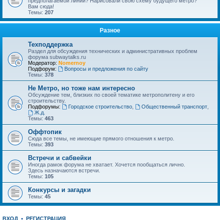
предполагаемой линии? Нарисовали свою схему будущего метро?
Вам сюда!
Темы:
207
Разное
Техподдержка
Раздел для обсуждения технических и административных проблем
форума subwaytalks.ru
Модератор:
Nomernoy
Подфорум:
Вопросы и предложения по сайту
Темы:
378
Не Метро, но тоже нам интересно
Обсуждение тем, близких по своей тематике метрополитену и его
строительству.
Подфорумы:
Городское строительство
,
Общественный транспорт
,
Ж.д.
Темы:
463
Оффтопик
Сюда все темы, не имеющие прямого отношения к метро.
Темы:
393
Встречи и сабвейки
Иногда рамок форума не хватает. Хочется пообщаться лично.
Здесь назначаются встречи.
Темы:
105
Конкурсы и загадки
Темы:
45
ВХОД
•
РЕГИСТРАЦИЯ