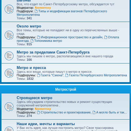
Вагоны
Все, что ездит по Санкт-Петербургскому метро, обсуждается тут
Модератор:
Nomernoy
Подфорум:
Типы и модификации вагонов Петербургского
Метрополитена
Темы:
341
Около метро
Все темы, которые не попадают ни в одну из перечисленных выше -
сюда.
Подфорумы:
Информационное пространство и дизайн
,
Оплата
проезда
,
Топонимика метро
Темы:
915
Метро за пределами Санкт-Петербурга
Здесь мы пишем о метро, располагающемся вне нашего города
Темы:
166
Метро и пресса
Здесь все вещи, которые пишут о метро в прессе.
Подфорумы:
Газета "Смена"
,
Газета Петербургского Метрополитена
Темы:
1832
Метрострой
Строящееся метро
Здесь обсуждаем строительство новых и ремонт существущих
сооружений метрополитена .
Модератор:
Nomernoy
Подфорумы:
Строительство и проектирование
,
А могло быть и так...
Темы:
274
Наши идеи, мечты и варианты
У Вас есть идея, как лучше построить метро? Своя трассировка