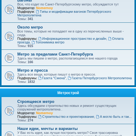
Вагоны
Все, что ездит по Санкт-Петербургскому метро, обсуждается тут
Модератор:
Nomernoy
Подфорум:
Типы и модификации вагонов Петербургского
Метрополитена
Темы:
341
Около метро
Все темы, которые не попадают ни в одну из перечисленных выше -
сюда.
Подфорумы:
Информационное пространство и дизайн
,
Оплата
проезда
,
Топонимика метро
Темы:
915
Метро за пределами Санкт-Петербурга
Здесь мы пишем о метро, располагающемся вне нашего города
Темы:
166
Метро и пресса
Здесь все вещи, которые пишут о метро в прессе.
Подфорумы:
Газета "Смена"
,
Газета Петербургского Метрополитена
Темы:
1832
Метрострой
Строящееся метро
Здесь обсуждаем строительство новых и ремонт существущих
сооружений метрополитена .
Модератор:
Nomernoy
Подфорумы:
Строительство и проектирование
,
А могло быть и так...
Темы:
274
Наши идеи, мечты и варианты
У Вас есть идея, как лучше построить метро? Своя трассировка