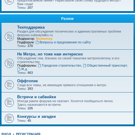
предполагаемой линии? Нарисовали свою схему будущего метро?
Вам сюда!
Темы:
207
Разное
Техподдержка
Раздел для обсуждения технических и административных проблем
форума subwaytalks.ru
Модератор:
Nomernoy
Подфорум:
Вопросы и предложения по сайту
Темы:
378
Не Метро, но тоже нам интересно
Обсуждение тем, близких по своей тематике метрополитену и его
строительству.
Подфорумы:
Городское строительство
,
Общественный транспорт
,
Ж.д.
Темы:
463
Оффтопик
Сюда все темы, не имеющие прямого отношения к метро.
Темы:
393
Встречи и сабвейки
Иногда рамок форума не хватает. Хочется пообщаться лично.
Здесь назначаются встречи.
Темы:
105
Конкурсы и загадки
Темы:
45
ВХОД
•
РЕГИСТРАЦИЯ