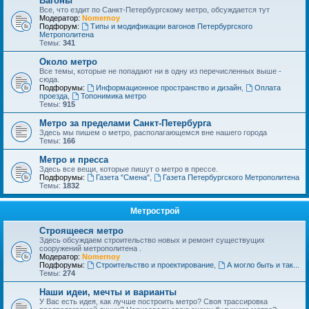
Вагоны
Все, что ездит по Санкт-Петербургскому метро, обсуждается тут
Модератор:
Nomernoy
Подфорум:
Типы и модификации вагонов Петербургского
Метрополитена
Темы:
341
Около метро
Все темы, которые не попадают ни в одну из перечисленных выше -
сюда.
Подфорумы:
Информационное пространство и дизайн
,
Оплата
проезда
,
Топонимика метро
Темы:
915
Метро за пределами Санкт-Петербурга
Здесь мы пишем о метро, располагающемся вне нашего города
Темы:
166
Метро и пресса
Здесь все вещи, которые пишут о метро в прессе.
Подфорумы:
Газета "Смена"
,
Газета Петербургского Метрополитена
Темы:
1832
Метрострой
Строящееся метро
Здесь обсуждаем строительство новых и ремонт существущих
сооружений метрополитена .
Модератор:
Nomernoy
Подфорумы:
Строительство и проектирование
,
А могло быть и так...
Темы:
274
Наши идеи, мечты и варианты
У Вас есть идея, как лучше построить метро? Своя трассировка