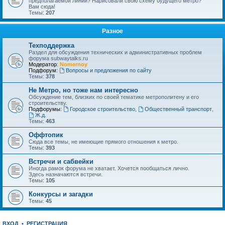
предполагаемой линии? Нарисовали свою схему будущего метро?
Вам сюда!
Темы:
207
Разное
Техподдержка
Раздел для обсуждения технических и административных проблем
форума subwaytalks.ru
Модератор:
Nomernoy
Подфорум:
Вопросы и предложения по сайту
Темы:
378
Не Метро, но тоже нам интересно
Обсуждение тем, близких по своей тематике метрополитену и его
строительству.
Подфорумы:
Городское строительство
,
Общественный транспорт
,
Ж.д.
Темы:
463
Оффтопик
Сюда все темы, не имеющие прямого отношения к метро.
Темы:
393
Встречи и сабвейки
Иногда рамок форума не хватает. Хочется пообщаться лично.
Здесь назначаются встречи.
Темы:
105
Конкурсы и загадки
Темы:
45
ВХОД
•
РЕГИСТРАЦИЯ