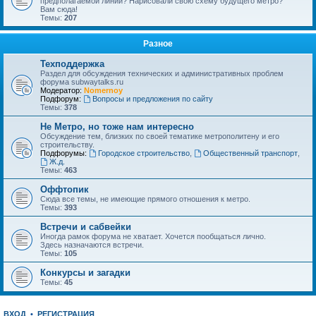
предполагаемой линии? Нарисовали свою схему будущего метро?
Вам сюда!
Темы:
207
Разное
Техподдержка
Раздел для обсуждения технических и административных проблем
форума subwaytalks.ru
Модератор:
Nomernoy
Подфорум:
Вопросы и предложения по сайту
Темы:
378
Не Метро, но тоже нам интересно
Обсуждение тем, близких по своей тематике метрополитену и его
строительству.
Подфорумы:
Городское строительство
,
Общественный транспорт
,
Ж.д.
Темы:
463
Оффтопик
Сюда все темы, не имеющие прямого отношения к метро.
Темы:
393
Встречи и сабвейки
Иногда рамок форума не хватает. Хочется пообщаться лично.
Здесь назначаются встречи.
Темы:
105
Конкурсы и загадки
Темы:
45
ВХОД
•
РЕГИСТРАЦИЯ