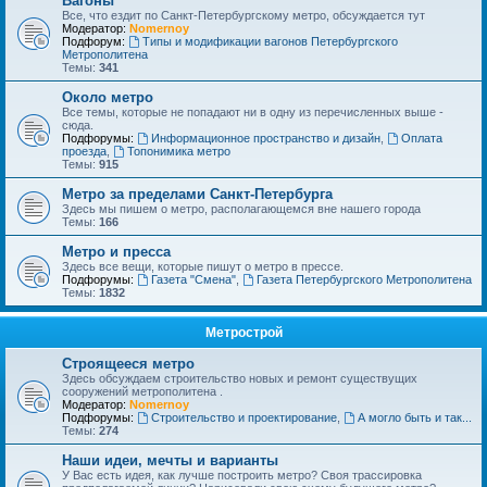
Вагоны
Все, что ездит по Санкт-Петербургскому метро, обсуждается тут
Модератор:
Nomernoy
Подфорум:
Типы и модификации вагонов Петербургского
Метрополитена
Темы:
341
Около метро
Все темы, которые не попадают ни в одну из перечисленных выше -
сюда.
Подфорумы:
Информационное пространство и дизайн
,
Оплата
проезда
,
Топонимика метро
Темы:
915
Метро за пределами Санкт-Петербурга
Здесь мы пишем о метро, располагающемся вне нашего города
Темы:
166
Метро и пресса
Здесь все вещи, которые пишут о метро в прессе.
Подфорумы:
Газета "Смена"
,
Газета Петербургского Метрополитена
Темы:
1832
Метрострой
Строящееся метро
Здесь обсуждаем строительство новых и ремонт существущих
сооружений метрополитена .
Модератор:
Nomernoy
Подфорумы:
Строительство и проектирование
,
А могло быть и так...
Темы:
274
Наши идеи, мечты и варианты
У Вас есть идея, как лучше построить метро? Своя трассировка