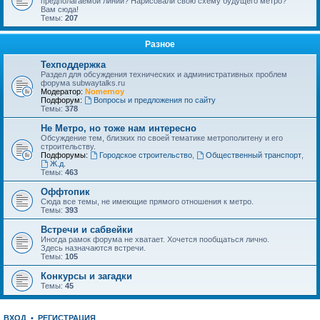
предполагаемой линии? Нарисовали свою схему будущего метро?
Вам сюда!
Темы:
207
Разное
Техподдержка
Раздел для обсуждения технических и административных проблем
форума subwaytalks.ru
Модератор:
Nomernoy
Подфорум:
Вопросы и предложения по сайту
Темы:
378
Не Метро, но тоже нам интересно
Обсуждение тем, близких по своей тематике метрополитену и его
строительству.
Подфорумы:
Городское строительство
,
Общественный транспорт
,
Ж.д.
Темы:
463
Оффтопик
Сюда все темы, не имеющие прямого отношения к метро.
Темы:
393
Встречи и сабвейки
Иногда рамок форума не хватает. Хочется пообщаться лично.
Здесь назначаются встречи.
Темы:
105
Конкурсы и загадки
Темы:
45
ВХОД
•
РЕГИСТРАЦИЯ