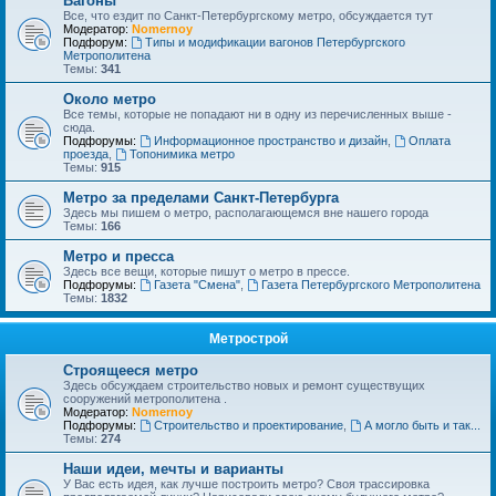
Вагоны
Все, что ездит по Санкт-Петербургскому метро, обсуждается тут
Модератор:
Nomernoy
Подфорум:
Типы и модификации вагонов Петербургского
Метрополитена
Темы:
341
Около метро
Все темы, которые не попадают ни в одну из перечисленных выше -
сюда.
Подфорумы:
Информационное пространство и дизайн
,
Оплата
проезда
,
Топонимика метро
Темы:
915
Метро за пределами Санкт-Петербурга
Здесь мы пишем о метро, располагающемся вне нашего города
Темы:
166
Метро и пресса
Здесь все вещи, которые пишут о метро в прессе.
Подфорумы:
Газета "Смена"
,
Газета Петербургского Метрополитена
Темы:
1832
Метрострой
Строящееся метро
Здесь обсуждаем строительство новых и ремонт существущих
сооружений метрополитена .
Модератор:
Nomernoy
Подфорумы:
Строительство и проектирование
,
А могло быть и так...
Темы:
274
Наши идеи, мечты и варианты
У Вас есть идея, как лучше построить метро? Своя трассировка