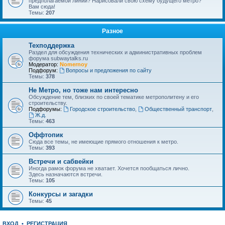
предполагаемой линии? Нарисовали свою схему будущего метро?
Вам сюда!
Темы:
207
Разное
Техподдержка
Раздел для обсуждения технических и административных проблем
форума subwaytalks.ru
Модератор:
Nomernoy
Подфорум:
Вопросы и предложения по сайту
Темы:
378
Не Метро, но тоже нам интересно
Обсуждение тем, близких по своей тематике метрополитену и его
строительству.
Подфорумы:
Городское строительство
,
Общественный транспорт
,
Ж.д.
Темы:
463
Оффтопик
Сюда все темы, не имеющие прямого отношения к метро.
Темы:
393
Встречи и сабвейки
Иногда рамок форума не хватает. Хочется пообщаться лично.
Здесь назначаются встречи.
Темы:
105
Конкурсы и загадки
Темы:
45
ВХОД
•
РЕГИСТРАЦИЯ