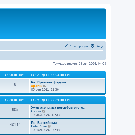
Регистрация
Вход
Текущее время: 08 авг 2026, 04:03
СООБЩЕНИЯ
ПОСЛЕДНЕЕ СООБЩЕНИЕ
Re: Правила форума
8
П
djtonik
е
05 сен 2011, 21:36
р
е
й
СООБЩЕНИЯ
ПОСЛЕДНЕЕ СООБЩЕНИЕ
т
и
Умер экс-глава петербургского…
905
П
к
konnor
е
п
19 май 2026, 12:33
р
о
е
с
Re: Балтийская
40144
й
л
П
ButanAnim
т
е
е
10 июл 2026, 20:48
и
д
р