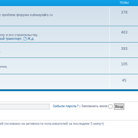
ТЕМЫ
378
х проблем форума subwaytalks.ru
463
ну и его строительству.
ый транспорт
,
Ж.д.
393
.
105
ично.
45
Забыли пароль?
|
Запомнить меня
тей (основано на активности пользователей за последние 5 минут)