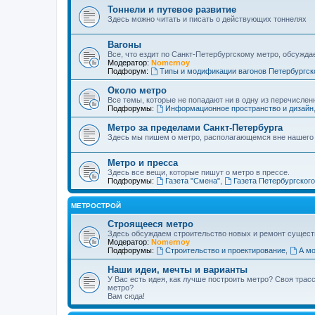
Тоннели и путевое развитие
Здесь можно читать и писать о действующих тоннелях
Вагоны
Все, что ездит по Санкт-Петербургскому метро, обсужда
Модератор:
Nomernoy
Подфорум:
Типы и модификации вагонов Петербургск
Около метро
Все темы, которые не попадают ни в одну из перечислен
Подфорумы:
Информационное пространство и дизайн
Метро за пределами Санкт-Петербурга
Здесь мы пишем о метро, располагающемся вне нашего
Метро и пресса
Здесь все вещи, которые пишут о метро в прессе.
Подфорумы:
Газета "Смена"
,
Газета Петербургског
МЕТРОСТРОЙ
Строящееся метро
Здесь обсуждаем строительство новых и ремонт сущест
Модератор:
Nomernoy
Подфорумы:
Строительство и проектирование
,
А мо
Наши идеи, мечты и варианты
У Вас есть идея, как лучше построить метро? Своя тра
метро?
Вам сюда!