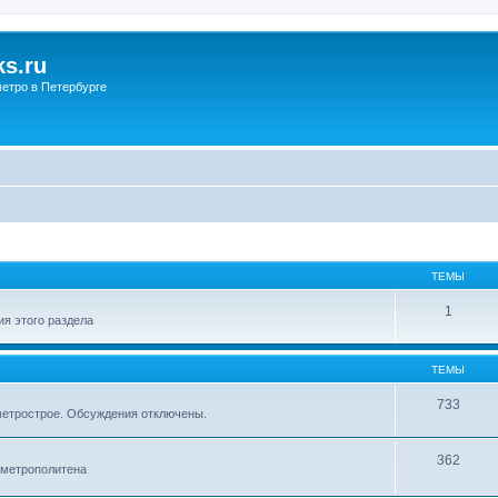
s.ru
етро в Петербурге
ТЕМЫ
1
я этого раздела
ТЕМЫ
733
метрострое. Обсуждения отключены.
362
 метрополитена