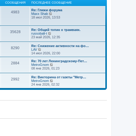
ю
т
щ
СООБЩЕНИЯ
ПОСЛЕДНЕЕ СООБЩЕНИЕ
с
л
и
е
о
е
к
н
Re: Глюки форума
о
д
4983
п
и
П
Maxx Shab
б
н
о
ю
е
18 июл 2026, 13:53
щ
е
с
р
е
м
л
е
н
у
е
й
и
с
Re: Общий топик о трамваях.
д
35628
т
ю
о
П
russobalt-t
н
и
о
е
23 май 2026, 12:35
е
к
б
р
м
п
щ
е
у
Re: Снижение активности на фо…
о
е
8290
й
с
П
LAV
с
н
т
о
е
14 июл 2026, 22:00
л
и
и
о
р
е
ю
к
б
е
д
Re: 70 лет Ленинградскому-Пет…
п
2884
щ
й
н
П
MetroGnom
о
е
т
е
е
08 янв 2026, 01:23
с
н
и
м
р
л
и
к
у
е
е
Re: Викторина от газеты "Метр…
ю
п
2992
с
й
д
П
MetroGnom
о
о
т
н
е
24 янв 2026, 02:32
с
о
и
е
р
л
б
к
м
е
е
щ
п
у
й
д
е
о
с
т
н
н
с
о
и
е
и
л
о
к
м
ю
е
б
п
у
д
щ
о
с
н
е
с
о
е
н
л
о
м
и
е
б
у
ю
д
щ
с
н
е
о
е