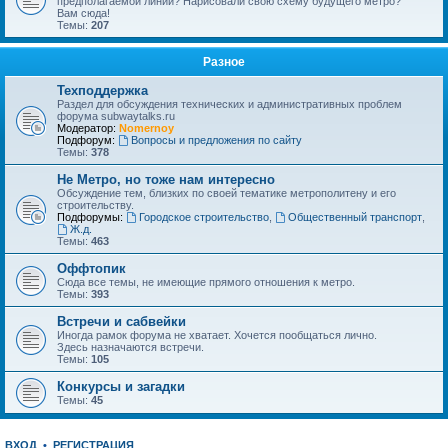
предполагаемой линии? Нарисовали свою схему будущего метро?
Вам сюда!
Темы:
207
Разное
Техподдержка
Раздел для обсуждения технических и административных проблем
форума subwaytalks.ru
Модератор:
Nomernoy
Подфорум:
Вопросы и предложения по сайту
Темы:
378
Не Метро, но тоже нам интересно
Обсуждение тем, близких по своей тематике метрополитену и его
строительству.
Подфорумы:
Городское строительство
,
Общественный транспорт
,
Ж.д.
Темы:
463
Оффтопик
Сюда все темы, не имеющие прямого отношения к метро.
Темы:
393
Встречи и сабвейки
Иногда рамок форума не хватает. Хочется пообщаться лично.
Здесь назначаются встречи.
Темы:
105
Конкурсы и загадки
Темы:
45
ВХОД
•
РЕГИСТРАЦИЯ