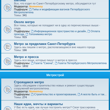
Вагоны
Все, что ездит по Санкт-Петербургскому метро, обсуждается тут
Модератор:
Nomernoy
Подфорум:
Типы и модификации вагонов Петербургского
Метрополитена
Темы:
341
Около метро
Все темы, которые не попадают ни в одну из перечисленных выше -
сюда.
Подфорумы:
Информационное пространство и дизайн
,
Оплата
проезда
,
Топонимика метро
Темы:
915
Метро за пределами Санкт-Петербурга
Здесь мы пишем о метро, располагающемся вне нашего города
Темы:
166
Метро и пресса
Здесь все вещи, которые пишут о метро в прессе.
Подфорумы:
Газета "Смена"
,
Газета Петербургского Метрополитена
Темы:
1832
Метрострой
Строящееся метро
Здесь обсуждаем строительство новых и ремонт существущих
сооружений метрополитена .
Модератор:
Nomernoy
Подфорумы:
Строительство и проектирование
,
А могло быть и так...
Темы:
274
Наши идеи, мечты и варианты
У Вас есть идея, как лучше построить метро? Своя трассировка