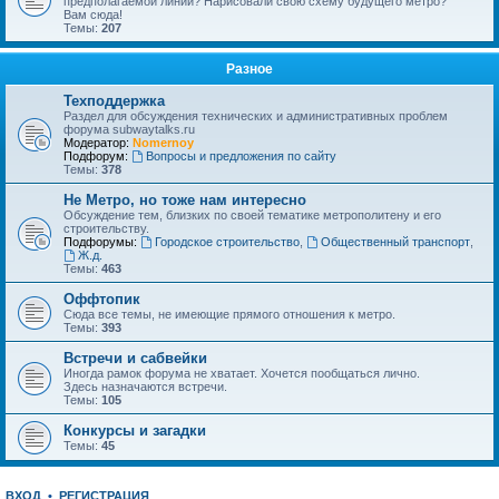
предполагаемой линии? Нарисовали свою схему будущего метро?
Вам сюда!
Темы:
207
Разное
Техподдержка
Раздел для обсуждения технических и административных проблем
форума subwaytalks.ru
Модератор:
Nomernoy
Подфорум:
Вопросы и предложения по сайту
Темы:
378
Не Метро, но тоже нам интересно
Обсуждение тем, близких по своей тематике метрополитену и его
строительству.
Подфорумы:
Городское строительство
,
Общественный транспорт
,
Ж.д.
Темы:
463
Оффтопик
Сюда все темы, не имеющие прямого отношения к метро.
Темы:
393
Встречи и сабвейки
Иногда рамок форума не хватает. Хочется пообщаться лично.
Здесь назначаются встречи.
Темы:
105
Конкурсы и загадки
Темы:
45
ВХОД
•
РЕГИСТРАЦИЯ