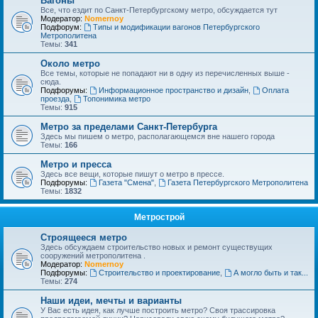
Вагоны
Все, что ездит по Санкт-Петербургскому метро, обсуждается тут
Модератор:
Nomernoy
Подфорум:
Типы и модификации вагонов Петербургского
Метрополитена
Темы:
341
Около метро
Все темы, которые не попадают ни в одну из перечисленных выше -
сюда.
Подфорумы:
Информационное пространство и дизайн
,
Оплата
проезда
,
Топонимика метро
Темы:
915
Метро за пределами Санкт-Петербурга
Здесь мы пишем о метро, располагающемся вне нашего города
Темы:
166
Метро и пресса
Здесь все вещи, которые пишут о метро в прессе.
Подфорумы:
Газета "Смена"
,
Газета Петербургского Метрополитена
Темы:
1832
Метрострой
Строящееся метро
Здесь обсуждаем строительство новых и ремонт существущих
сооружений метрополитена .
Модератор:
Nomernoy
Подфорумы:
Строительство и проектирование
,
А могло быть и так...
Темы:
274
Наши идеи, мечты и варианты
У Вас есть идея, как лучше построить метро? Своя трассировка