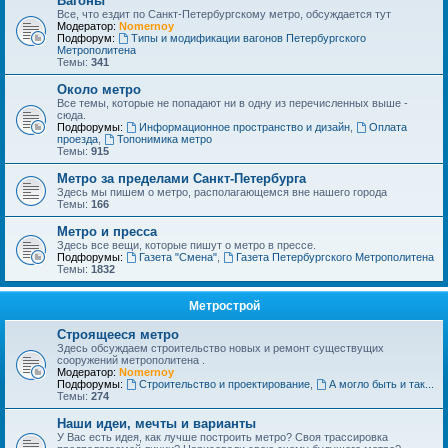
Вагоны
Все, что ездит по Санкт-Петербургскому метро, обсуждается тут
Модератор:
Nomernoy
Подфорум:
Типы и модификации вагонов Петербургского
Метрополитена
Темы:
341
Около метро
Все темы, которые не попадают ни в одну из перечисленных выше -
сюда.
Подфорумы:
Информационное пространство и дизайн
,
Оплата
проезда
,
Топонимика метро
Темы:
915
Метро за пределами Санкт-Петербурга
Здесь мы пишем о метро, располагающемся вне нашего города
Темы:
166
Метро и пресса
Здесь все вещи, которые пишут о метро в прессе.
Подфорумы:
Газета "Смена"
,
Газета Петербургского Метрополитена
Темы:
1832
Метрострой
Строящееся метро
Здесь обсуждаем строительство новых и ремонт существущих
сооружений метрополитена .
Модератор:
Nomernoy
Подфорумы:
Строительство и проектирование
,
А могло быть и так...
Темы:
274
Наши идеи, мечты и варианты
У Вас есть идея, как лучше построить метро? Своя трассировка