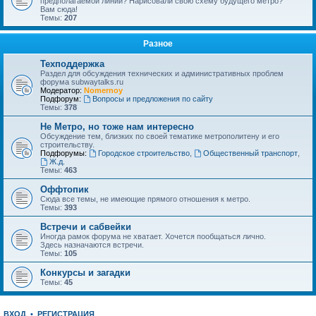
предполагаемой линии? Нарисовали свою схему будущего метро?
Вам сюда!
Темы:
207
Разное
Техподдержка
Раздел для обсуждения технических и административных проблем
форума subwaytalks.ru
Модератор:
Nomernoy
Подфорум:
Вопросы и предложения по сайту
Темы:
378
Не Метро, но тоже нам интересно
Обсуждение тем, близких по своей тематике метрополитену и его
строительству.
Подфорумы:
Городское строительство
,
Общественный транспорт
,
Ж.д.
Темы:
463
Оффтопик
Сюда все темы, не имеющие прямого отношения к метро.
Темы:
393
Встречи и сабвейки
Иногда рамок форума не хватает. Хочется пообщаться лично.
Здесь назначаются встречи.
Темы:
105
Конкурсы и загадки
Темы:
45
ВХОД
•
РЕГИСТРАЦИЯ