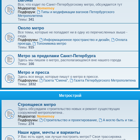
Вагоны
Все, что ездит по Санкт-Петербургскому метро, обсуждается тут
Модератор:
Nomernoy
Подфорум:
Типы и модификации вагонов Петербургского
Метрополитена
Темы:
341
Около метро
Все темы, которые не попадают ни в одну из перечисленных выше -
сюда.
Подфорумы:
Информационное пространство и дизайн
,
Оплата
проезда
,
Топонимика метро
Темы:
915
Метро за пределами Санкт-Петербурга
Здесь мы пишем о метро, располагающемся вне нашего города
Темы:
166
Метро и пресса
Здесь все вещи, которые пишут о метро в прессе.
Подфорумы:
Газета "Смена"
,
Газета Петербургского Метрополитена
Темы:
1832
Метрострой
Строящееся метро
Здесь обсуждаем строительство новых и ремонт существущих
сооружений метрополитена .
Модератор:
Nomernoy
Подфорумы:
Строительство и проектирование
,
А могло быть и так...
Темы:
274
Наши идеи, мечты и варианты
У Вас есть идея, как лучше построить метро? Своя трассировка