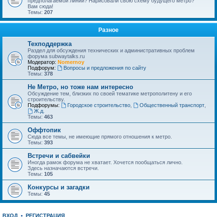
предполагаемой линии? Нарисовали свою схему будущего метро?
Вам сюда!
Темы:
207
Разное
Техподдержка
Раздел для обсуждения технических и административных проблем
форума subwaytalks.ru
Модератор:
Nomernoy
Подфорум:
Вопросы и предложения по сайту
Темы:
378
Не Метро, но тоже нам интересно
Обсуждение тем, близких по своей тематике метрополитену и его
строительству.
Подфорумы:
Городское строительство
,
Общественный транспорт
,
Ж.д.
Темы:
463
Оффтопик
Сюда все темы, не имеющие прямого отношения к метро.
Темы:
393
Встречи и сабвейки
Иногда рамок форума не хватает. Хочется пообщаться лично.
Здесь назначаются встречи.
Темы:
105
Конкурсы и загадки
Темы:
45
ВХОД
•
РЕГИСТРАЦИЯ