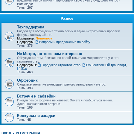
предполагаемой линии? Нарисовали свою схему будущего метро?
Вам сюда!
Темы:
207
Разное
Техподдержка
Раздел для обсуждения технических и административных проблем
форума subwaytalks.ru
Модератор:
Nomernoy
Подфорум:
Вопросы и предложения по сайту
Темы:
378
Не Метро, но тоже нам интересно
Обсуждение тем, близких по своей тематике метрополитену и его
строительству.
Подфорумы:
Городское строительство
,
Общественный транспорт
,
Ж.д.
Темы:
463
Оффтопик
Сюда все темы, не имеющие прямого отношения к метро.
Темы:
393
Встречи и сабвейки
Иногда рамок форума не хватает. Хочется пообщаться лично.
Здесь назначаются встречи.
Темы:
105
Конкурсы и загадки
Темы:
45
ВХОД
•
РЕГИСТРАЦИЯ