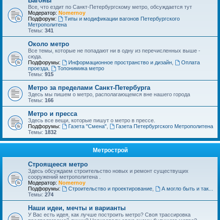
Вагоны
Все, что ездит по Санкт-Петербургскому метро, обсуждается тут
Модератор:
Nomernoy
Подфорум:
Типы и модификации вагонов Петербургского
Метрополитена
Темы:
341
Около метро
Все темы, которые не попадают ни в одну из перечисленных выше -
сюда.
Подфорумы:
Информационное пространство и дизайн
,
Оплата
проезда
,
Топонимика метро
Темы:
915
Метро за пределами Санкт-Петербурга
Здесь мы пишем о метро, располагающемся вне нашего города
Темы:
166
Метро и пресса
Здесь все вещи, которые пишут о метро в прессе.
Подфорумы:
Газета "Смена"
,
Газета Петербургского Метрополитена
Темы:
1832
Метрострой
Строящееся метро
Здесь обсуждаем строительство новых и ремонт существущих
сооружений метрополитена .
Модератор:
Nomernoy
Подфорумы:
Строительство и проектирование
,
А могло быть и так...
Темы:
274
Наши идеи, мечты и варианты
У Вас есть идея, как лучше построить метро? Своя трассировка