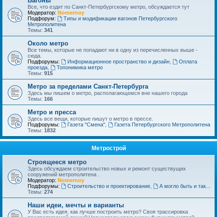
Вагоны
Все, что ездит по Санкт-Петербургскому метро, обсуждается тут
Модератор:
Nomernoy
Подфорум:
Типы и модификации вагонов Петербургского
Метрополитена
Темы:
341
Около метро
Все темы, которые не попадают ни в одну из перечисленных выше -
сюда.
Подфорумы:
Информационное пространство и дизайн
,
Оплата
проезда
,
Топонимика метро
Темы:
915
Метро за пределами Санкт-Петербурга
Здесь мы пишем о метро, располагающемся вне нашего города
Темы:
166
Метро и пресса
Здесь все вещи, которые пишут о метро в прессе.
Подфорумы:
Газета "Смена"
,
Газета Петербургского Метрополитена
Темы:
1832
Метрострой
Строящееся метро
Здесь обсуждаем строительство новых и ремонт существущих
сооружений метрополитена .
Модератор:
Nomernoy
Подфорумы:
Строительство и проектирование
,
А могло быть и так...
Темы:
274
Наши идеи, мечты и варианты
У Вас есть идея, как лучше построить метро? Своя трассировка