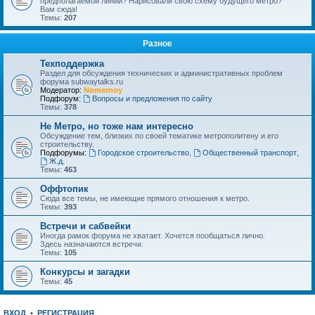
предполагаемой линии? Нарисовали свою схему будущего метро?
Вам сюда!
Темы:
207
Разное
Техподдержка
Раздел для обсуждения технических и административных проблем
форума subwaytalks.ru
Модератор:
Nomernoy
Подфорум:
Вопросы и предложения по сайту
Темы:
378
Не Метро, но тоже нам интересно
Обсуждение тем, близких по своей тематике метрополитену и его
строительству.
Подфорумы:
Городское строительство
,
Общественный транспорт
,
Ж.д.
Темы:
463
Оффтопик
Сюда все темы, не имеющие прямого отношения к метро.
Темы:
393
Встречи и сабвейки
Иногда рамок форума не хватает. Хочется пообщаться лично.
Здесь назначаются встречи.
Темы:
105
Конкурсы и загадки
Темы:
45
ВХОД
•
РЕГИСТРАЦИЯ