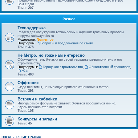
предполагаемой линии? Нарисовали свою схему будущего метро?
Вам сюда!
Темы:
207
Разное
Техподдержка
Раздел для обсуждения технических и административных проблем
форума subwaytalks.ru
Модератор:
Nomernoy
Подфорум:
Вопросы и предложения по сайту
Темы:
378
Не Метро, но тоже нам интересно
Обсуждение тем, близких по своей тематике метрополитену и его
строительству.
Подфорумы:
Городское строительство
,
Общественный транспорт
,
Ж.д.
Темы:
463
Оффтопик
Сюда все темы, не имеющие прямого отношения к метро.
Темы:
393
Встречи и сабвейки
Иногда рамок форума не хватает. Хочется пообщаться лично.
Здесь назначаются встречи.
Темы:
105
Конкурсы и загадки
Темы:
45
ВХОД
•
РЕГИСТРАЦИЯ