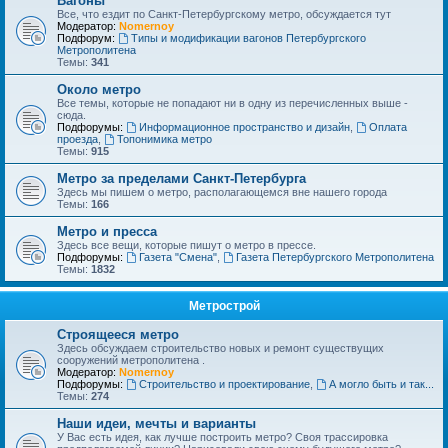
Вагоны
Все, что ездит по Санкт-Петербургскому метро, обсуждается тут
Модератор:
Nomernoy
Подфорум:
Типы и модификации вагонов Петербургского
Метрополитена
Темы:
341
Около метро
Все темы, которые не попадают ни в одну из перечисленных выше -
сюда.
Подфорумы:
Информационное пространство и дизайн
,
Оплата
проезда
,
Топонимика метро
Темы:
915
Метро за пределами Санкт-Петербурга
Здесь мы пишем о метро, располагающемся вне нашего города
Темы:
166
Метро и пресса
Здесь все вещи, которые пишут о метро в прессе.
Подфорумы:
Газета "Смена"
,
Газета Петербургского Метрополитена
Темы:
1832
Метрострой
Строящееся метро
Здесь обсуждаем строительство новых и ремонт существущих
сооружений метрополитена .
Модератор:
Nomernoy
Подфорумы:
Строительство и проектирование
,
А могло быть и так...
Темы:
274
Наши идеи, мечты и варианты
У Вас есть идея, как лучше построить метро? Своя трассировка