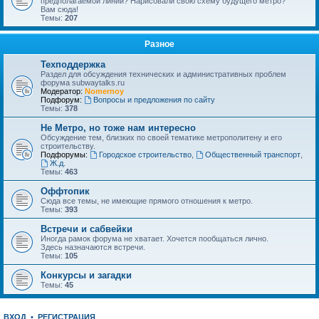
предполагаемой линии? Нарисовали свою схему будущего метро?
Вам сюда!
Темы:
207
Разное
Техподдержка
Раздел для обсуждения технических и административных проблем
форума subwaytalks.ru
Модератор:
Nomernoy
Подфорум:
Вопросы и предложения по сайту
Темы:
378
Не Метро, но тоже нам интересно
Обсуждение тем, близких по своей тематике метрополитену и его
строительству.
Подфорумы:
Городское строительство
,
Общественный транспорт
,
Ж.д.
Темы:
463
Оффтопик
Сюда все темы, не имеющие прямого отношения к метро.
Темы:
393
Встречи и сабвейки
Иногда рамок форума не хватает. Хочется пообщаться лично.
Здесь назначаются встречи.
Темы:
105
Конкурсы и загадки
Темы:
45
ВХОД
•
РЕГИСТРАЦИЯ