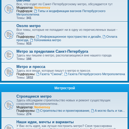
Вагоны
Все, что ездит по Санкт-Петербургскому метро, обсуждается тут
Модератор:
Nomernoy
Подфорум:
Типы и модификации вагонов Петербургского
Метрополитена
Темы:
341
Около метро
Все темы, которые не попадают ни в одну из перечисленных выше -
сюда.
Подфорумы:
Информационное пространство и дизайн
,
Оплата
проезда
,
Топонимика метро
Темы:
915
Метро за пределами Санкт-Петербурга
Здесь мы пишем о метро, располагающемся вне нашего города
Темы:
166
Метро и пресса
Здесь все вещи, которые пишут о метро в прессе.
Подфорумы:
Газета "Смена"
,
Газета Петербургского Метрополитена
Темы:
1832
Метрострой
Строящееся метро
Здесь обсуждаем строительство новых и ремонт существущих
сооружений метрополитена .
Модератор:
Nomernoy
Подфорумы:
Строительство и проектирование
,
А могло быть и так...
Темы:
274
Наши идеи, мечты и варианты
У Вас есть идея, как лучше построить метро? Своя трассировка