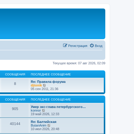
Регистрация
Вход
Текущее время: 07 авг 2026, 02:09
СООБЩЕНИЯ
ПОСЛЕДНЕЕ СООБЩЕНИЕ
Re: Правила форума
8
П
djtonik
е
05 сен 2011, 21:36
р
е
й
СООБЩЕНИЯ
ПОСЛЕДНЕЕ СООБЩЕНИЕ
т
и
Умер экс-глава петербургского…
905
П
к
konnor
е
п
19 май 2026, 12:33
р
о
е
с
Re: Балтийская
40144
й
л
П
ButanAnim
т
е
е
10 июл 2026, 20:48
и
д
р