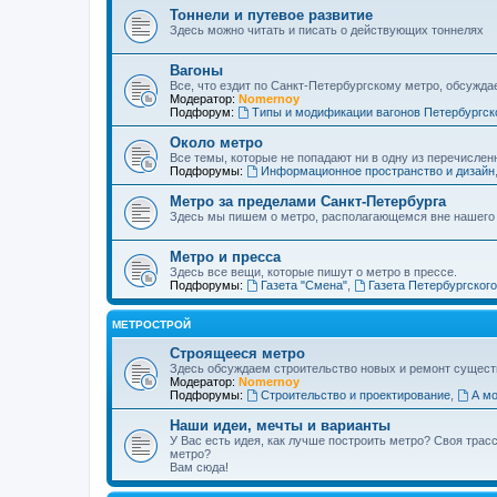
Тоннели и путевое развитие
Здесь можно читать и писать о действующих тоннелях
Вагоны
Все, что ездит по Санкт-Петербургскому метро, обсужда
Модератор:
Nomernoy
Подфорум:
Типы и модификации вагонов Петербургск
Около метро
Все темы, которые не попадают ни в одну из перечислен
Подфорумы:
Информационное пространство и дизайн
Метро за пределами Санкт-Петербурга
Здесь мы пишем о метро, располагающемся вне нашего
Метро и пресса
Здесь все вещи, которые пишут о метро в прессе.
Подфорумы:
Газета "Смена"
,
Газета Петербургског
МЕТРОСТРОЙ
Строящееся метро
Здесь обсуждаем строительство новых и ремонт сущест
Модератор:
Nomernoy
Подфорумы:
Строительство и проектирование
,
А мо
Наши идеи, мечты и варианты
У Вас есть идея, как лучше построить метро? Своя тра
метро?
Вам сюда!