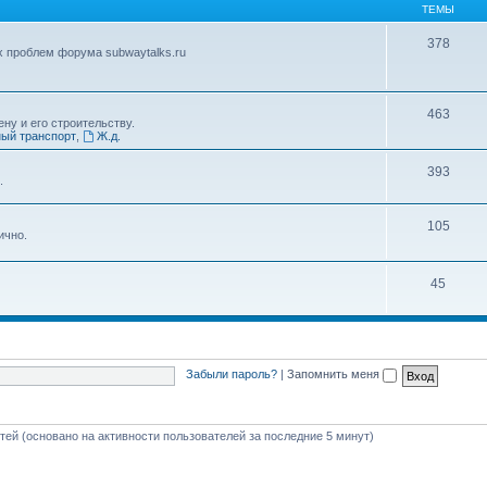
ТЕМЫ
378
х проблем форума subwaytalks.ru
463
ну и его строительству.
ый транспорт
,
Ж.д.
393
.
105
ично.
45
Забыли пароль?
|
Запомнить меня
стей (основано на активности пользователей за последние 5 минут)