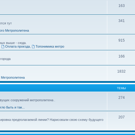
163
341
ется тут
ого Метрополитена
915
ных выше - сюда.
,
Оплата проезда
,
Топонимика метро
166
 города
1832
о Метрополитена
ТЕМЫ
274
вущих сооружений метрополитена .
гло быть и так...
207
ссировка предполагаемой линии? Нарисовали свою схему будущего