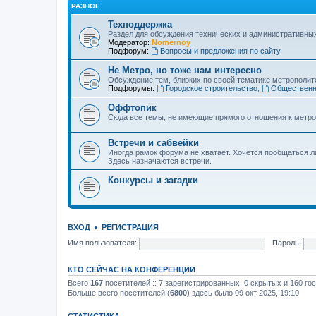
РАЗНОЕ
Техподдержка
Раздел для обсуждения технических и административны
Модератор:
Nomernoy
Подфорум:
Вопросы и предложения по сайту
Не Метро, но тоже нам интересно
Обсуждение тем, близких по своей тематике метрополите
Подфорумы:
Городское строительство
,
Общественн
Оффтопик
Сюда все темы, не имеющие прямого отношения к метро
Встречи и сабвейки
Иногда рамок форума не хватает. Хочется пообщаться л
Здесь назначаются встречи.
Конкурсы и загадки
ВХОД
•
РЕГИСТРАЦИЯ
Имя пользователя:
Пароль:
КТО СЕЙЧАС НА КОНФЕРЕНЦИИ
Всего
167
посетителей :: 7 зарегистрированных, 0 скрытых и 160 го
Больше всего посетителей (
6800
) здесь было 09 окт 2025, 19:10
СТАТИСТИКА