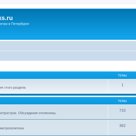
s.ru
етро в Петербурге
ТЕМЫ
1
я этого раздела
ТЕМЫ
733
метрострое. Обсуждения отключены.
362
 метрополитена