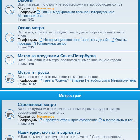
Вагоны
Все, что ездит по Санкт-Петербургскому метро, обсуждается тут
Модератор:
Nomernoy
Подфорум:
Типы и модификации вагонов Петербургского
Метрополитена
Темы:
341
Около метро
Все темы, которые не попадают ни в одну из перечисленных выше -
сюда.
Подфорумы:
Информационное пространство и дизайн
,
Оплата
проезда
,
Топонимика метро
Темы:
915
Метро за пределами Санкт-Петербурга
Здесь мы пишем о метро, располагающемся вне нашего города
Темы:
166
Метро и пресса
Здесь все вещи, которые пишут о метро в прессе.
Подфорумы:
Газета "Смена"
,
Газета Петербургского Метрополитена
Темы:
1832
Метрострой
Строящееся метро
Здесь обсуждаем строительство новых и ремонт существущих
сооружений метрополитена .
Модератор:
Nomernoy
Подфорумы:
Строительство и проектирование
,
А могло быть и так...
Темы:
274
Наши идеи, мечты и варианты
У Вас есть идея, как лучше построить метро? Своя трассировка