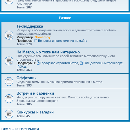
предполагаемой линии? Нарисовали свою схему будущего метро?
Вам сюда!
Темы:
207
Разное
Техподдержка
Раздел для обсуждения технических и административных проблем
форума subwaytalks.ru
Модератор:
Nomernoy
Подфорум:
Вопросы и предложения по сайту
Темы:
378
Не Метро, но тоже нам интересно
Обсуждение тем, близких по своей тематике метрополитену и его
строительству.
Подфорумы:
Городское строительство
,
Общественный транспорт
,
Ж.д.
Темы:
463
Оффтопик
Сюда все темы, не имеющие прямого отношения к метро.
Темы:
393
Встречи и сабвейки
Иногда рамок форума не хватает. Хочется пообщаться лично.
Здесь назначаются встречи.
Темы:
105
Конкурсы и загадки
Темы:
45
ВХОД
•
РЕГИСТРАЦИЯ