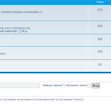
ТЕМЫ
378
х проблем форума subwaytalks.ru
463
ну и его строительству.
ый транспорт
,
Ж.д.
393
.
105
ично.
45
Забыли пароль?
|
Запомнить меня
сть (основано на активности пользователей за последние 5 минут)