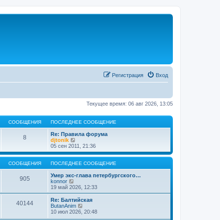
Регистрация
Вход
Текущее время: 06 авг 2026, 13:05
СООБЩЕНИЯ
ПОСЛЕДНЕЕ СООБЩЕНИЕ
Re: Правила форума
8
П
djtonik
е
05 сен 2011, 21:36
р
е
й
СООБЩЕНИЯ
ПОСЛЕДНЕЕ СООБЩЕНИЕ
т
и
Умер экс-глава петербургского…
905
П
к
konnor
е
п
19 май 2026, 12:33
р
о
е
с
Re: Балтийская
40144
й
л
П
ButanAnim
т
е
е
10 июл 2026, 20:48
и
д
р