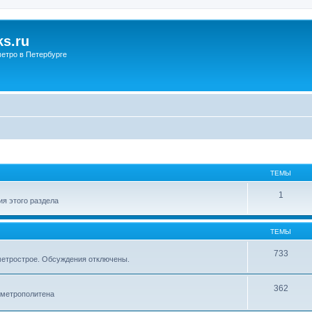
s.ru
етро в Петербурге
ТЕМЫ
1
я этого раздела
ТЕМЫ
733
метрострое. Обсуждения отключены.
362
 метрополитена