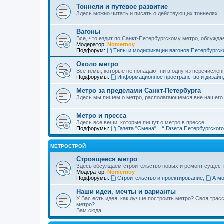
Тоннели и путевое развитие
Здесь можно читать и писать о действующих тоннелях
Вагоны
Все, что ездит по Санкт-Петербургскому метро, обсужда
Модератор:
Nomernoy
Подфорум:
Типы и модификации вагонов Петербургск
Около метро
Все темы, которые не попадают ни в одну из перечислен
Подфорумы:
Информационное пространство и дизайн
Метро за пределами Санкт-Петербурга
Здесь мы пишем о метро, располагающемся вне нашего
Метро и пресса
Здесь все вещи, которые пишут о метро в прессе.
Подфорумы:
Газета "Смена"
,
Газета Петербургског
МЕТРОСТРОЙ
Строящееся метро
Здесь обсуждаем строительство новых и ремонт сущест
Модератор:
Nomernoy
Подфорумы:
Строительство и проектирование
,
А мо
Наши идеи, мечты и варианты
У Вас есть идея, как лучше построить метро? Своя тра
метро?
Вам сюда!