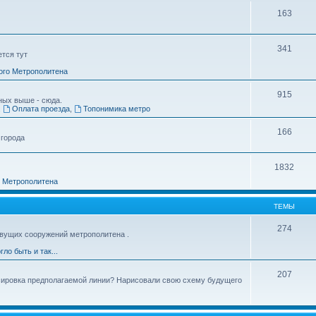
163
341
ется тут
ого Метрополитена
915
ных выше - сюда.
,
Оплата проезда
,
Топонимика метро
166
 города
1832
о Метрополитена
ТЕМЫ
274
вущих сооружений метрополитена .
гло быть и так...
207
ссировка предполагаемой линии? Нарисовали свою схему будущего