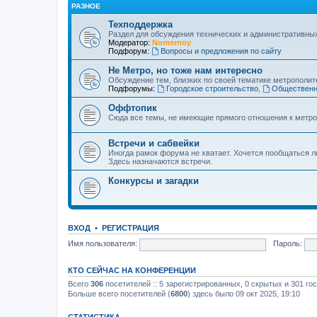
РАЗНОЕ
Техподдержка
Раздел для обсуждения технических и административны
Модератор:
Nomernoy
Подфорум:
Вопросы и предложения по сайту
Не Метро, но тоже нам интересно
Обсуждение тем, близких по своей тематике метрополите
Подфорумы:
Городское строительство
,
Общественн
Оффтопик
Сюда все темы, не имеющие прямого отношения к метро
Встречи и сабвейки
Иногда рамок форума не хватает. Хочется пообщаться л
Здесь назначаются встречи.
Конкурсы и загадки
ВХОД
•
РЕГИСТРАЦИЯ
Имя пользователя:
Пароль:
КТО СЕЙЧАС НА КОНФЕРЕНЦИИ
Всего
306
посетителей :: 5 зарегистрированных, 0 скрытых и 301 го
Больше всего посетителей (
6800
) здесь было 09 окт 2025, 19:10
СТАТИСТИКА