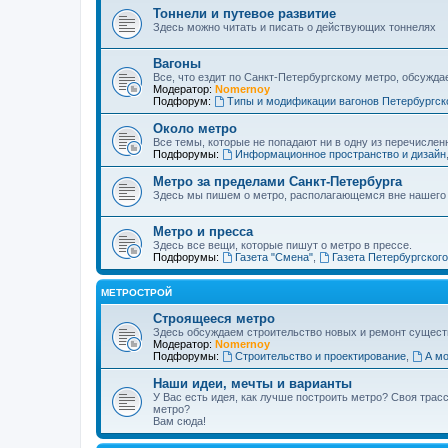
Тоннели и путевое развитие
Здесь можно читать и писать о действующих тоннелях
Вагоны
Все, что ездит по Санкт-Петербургскому метро, обсужда
Модератор:
Nomernoy
Подфорум:
Типы и модификации вагонов Петербургск
Около метро
Все темы, которые не попадают ни в одну из перечислен
Подфорумы:
Информационное пространство и дизайн
Метро за пределами Санкт-Петербурга
Здесь мы пишем о метро, располагающемся вне нашего
Метро и пресса
Здесь все вещи, которые пишут о метро в прессе.
Подфорумы:
Газета "Смена"
,
Газета Петербургског
МЕТРОСТРОЙ
Строящееся метро
Здесь обсуждаем строительство новых и ремонт сущест
Модератор:
Nomernoy
Подфорумы:
Строительство и проектирование
,
А мо
Наши идеи, мечты и варианты
У Вас есть идея, как лучше построить метро? Своя тра
метро?
Вам сюда!