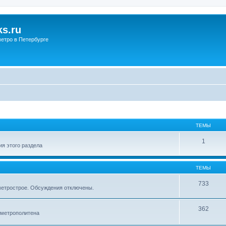
s.ru
етро в Петербурге
ТЕМЫ
1
я этого раздела
ТЕМЫ
733
метрострое. Обсуждения отключены.
362
 метрополитена