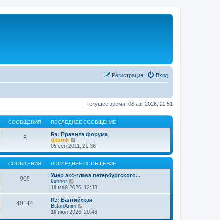
Регистрация
Вход
Текущее время: 08 авг 2026, 22:51
СООБЩЕНИЯ
ПОСЛЕДНЕЕ СООБЩЕНИЕ
Re: Правила форума
8
П
djtonik
е
05 сен 2011, 21:36
р
е
й
СООБЩЕНИЯ
ПОСЛЕДНЕЕ СООБЩЕНИЕ
т
и
Умер экс-глава петербургского…
905
П
к
konnor
е
п
19 май 2026, 12:33
р
о
е
с
Re: Балтийская
40144
й
л
П
ButanAnim
т
е
е
10 июл 2026, 20:48
и
д
р