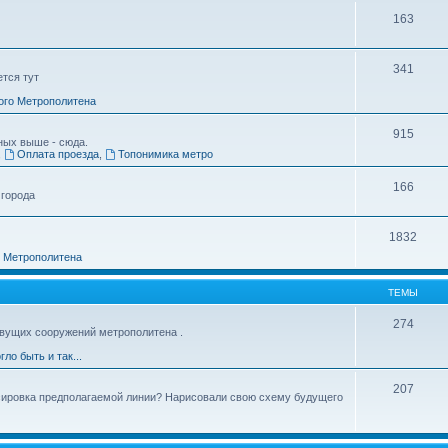
163
341
ется тут
ого Метрополитена
915
ных выше - сюда.
,
Оплата проезда
,
Топонимика метро
166
 города
1832
о Метрополитена
ТЕМЫ
274
вущих сооружений метрополитена .
гло быть и так...
207
ссировка предполагаемой линии? Нарисовали свою схему будущего