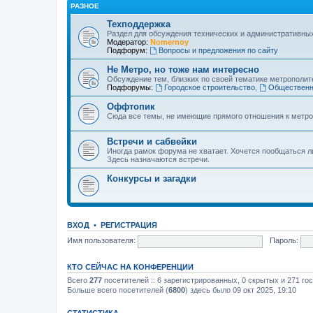
РАЗНОЕ
Техподдержка
Раздел для обсуждения технических и административны
Модератор:
Nomernoy
Подфорум:
Вопросы и предложения по сайту
Не Метро, но тоже нам интересно
Обсуждение тем, близких по своей тематике метрополите
Подфорумы:
Городское строительство
,
Общественн
Оффтопик
Сюда все темы, не имеющие прямого отношения к метро
Встречи и сабвейки
Иногда рамок форума не хватает. Хочется пообщаться л
Здесь назначаются встречи.
Конкурсы и загадки
ВХОД
•
РЕГИСТРАЦИЯ
Имя пользователя:
Пароль:
КТО СЕЙЧАС НА КОНФЕРЕНЦИИ
Всего
277
посетителей :: 6 зарегистрированных, 0 скрытых и 271 го
Больше всего посетителей (
6800
) здесь было 09 окт 2025, 19:10
СТАТИСТИКА