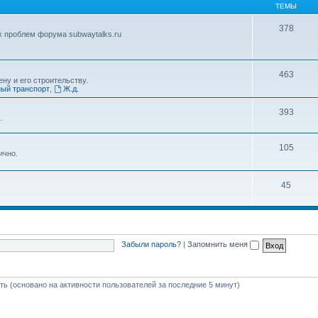
ТЕМЫ
378
х проблем форума subwaytalks.ru
463
ну и его строительству.
ый транспорт
,
Ж.д.
393
.
105
ично.
45
Забыли пароль?
|
Запомнить меня
сть (основано на активности пользователей за последние 5 минут)