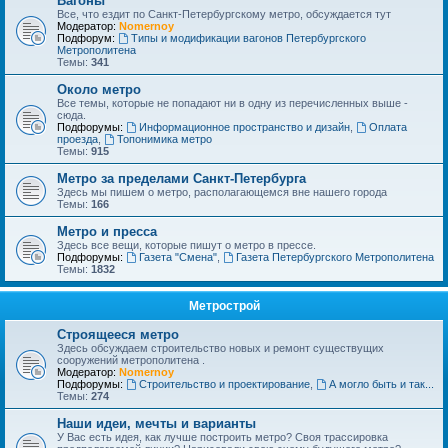
Вагоны
Все, что ездит по Санкт-Петербургскому метро, обсуждается тут
Модератор:
Nomernoy
Подфорум:
Типы и модификации вагонов Петербургского
Метрополитена
Темы:
341
Около метро
Все темы, которые не попадают ни в одну из перечисленных выше -
сюда.
Подфорумы:
Информационное пространство и дизайн
,
Оплата
проезда
,
Топонимика метро
Темы:
915
Метро за пределами Санкт-Петербурга
Здесь мы пишем о метро, располагающемся вне нашего города
Темы:
166
Метро и пресса
Здесь все вещи, которые пишут о метро в прессе.
Подфорумы:
Газета "Смена"
,
Газета Петербургского Метрополитена
Темы:
1832
Метрострой
Строящееся метро
Здесь обсуждаем строительство новых и ремонт существущих
сооружений метрополитена .
Модератор:
Nomernoy
Подфорумы:
Строительство и проектирование
,
А могло быть и так...
Темы:
274
Наши идеи, мечты и варианты
У Вас есть идея, как лучше построить метро? Своя трассировка