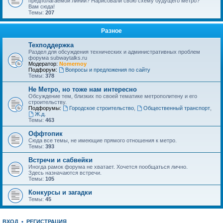
предполагаемой линии? Нарисовали свою схему будущего метро?
Вам сюда!
Темы:
207
Разное
Техподдержка
Раздел для обсуждения технических и административных проблем
форума subwaytalks.ru
Модератор:
Nomernoy
Подфорум:
Вопросы и предложения по сайту
Темы:
378
Не Метро, но тоже нам интересно
Обсуждение тем, близких по своей тематике метрополитену и его
строительству.
Подфорумы:
Городское строительство
,
Общественный транспорт
,
Ж.д.
Темы:
463
Оффтопик
Сюда все темы, не имеющие прямого отношения к метро.
Темы:
393
Встречи и сабвейки
Иногда рамок форума не хватает. Хочется пообщаться лично.
Здесь назначаются встречи.
Темы:
105
Конкурсы и загадки
Темы:
45
ВХОД
•
РЕГИСТРАЦИЯ