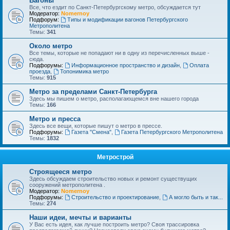
Вагоны
Все, что ездит по Санкт-Петербургскому метро, обсуждается тут
Модератор:
Nomernoy
Подфорум:
Типы и модификации вагонов Петербургского
Метрополитена
Темы:
341
Около метро
Все темы, которые не попадают ни в одну из перечисленных выше -
сюда.
Подфорумы:
Информационное пространство и дизайн
,
Оплата
проезда
,
Топонимика метро
Темы:
915
Метро за пределами Санкт-Петербурга
Здесь мы пишем о метро, располагающемся вне нашего города
Темы:
166
Метро и пресса
Здесь все вещи, которые пишут о метро в прессе.
Подфорумы:
Газета "Смена"
,
Газета Петербургского Метрополитена
Темы:
1832
Метрострой
Строящееся метро
Здесь обсуждаем строительство новых и ремонт существущих
сооружений метрополитена .
Модератор:
Nomernoy
Подфорумы:
Строительство и проектирование
,
А могло быть и так...
Темы:
274
Наши идеи, мечты и варианты
У Вас есть идея, как лучше построить метро? Своя трассировка