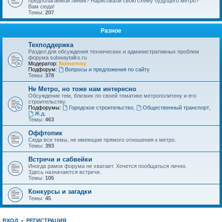
предполагаемой линии? Нарисовали свою схему будущего метро?
Вам сюда!
Темы:
207
Разное
Техподдержка
Раздел для обсуждения технических и административных проблем
форума subwaytalks.ru
Модератор:
Nomernoy
Подфорум:
Вопросы и предложения по сайту
Темы:
378
Не Метро, но тоже нам интересно
Обсуждение тем, близких по своей тематике метрополитену и его
строительству.
Подфорумы:
Городское строительство
,
Общественный транспорт
,
Ж.д.
Темы:
463
Оффтопик
Сюда все темы, не имеющие прямого отношения к метро.
Темы:
393
Встречи и сабвейки
Иногда рамок форума не хватает. Хочется пообщаться лично.
Здесь назначаются встречи.
Темы:
105
Конкурсы и загадки
Темы:
45
ВХОД
•
РЕГИСТРАЦИЯ