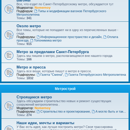
Вагоны
Все, что ездит по Санкт-Петербургскому метро, обсуждается тут
Модератор:
Nomernoy
Подфорум:
Типы и модификации вагонов Петербургского
Метрополитена
Темы:
341
Около метро
Все темы, которые не попадают ни в одну из перечисленных выше -
сюда.
Подфорумы:
Информационное пространство и дизайн
,
Оплата
проезда
,
Топонимика метро
Темы:
915
Метро за пределами Санкт-Петербурга
Здесь мы пишем о метро, располагающемся вне нашего города
Темы:
166
Метро и пресса
Здесь все вещи, которые пишут о метро в прессе.
Подфорумы:
Газета "Смена"
,
Газета Петербургского Метрополитена
Темы:
1832
Метрострой
Строящееся метро
Здесь обсуждаем строительство новых и ремонт существущих
сооружений метрополитена .
Модератор:
Nomernoy
Подфорумы:
Строительство и проектирование
,
А могло быть и так...
Темы:
274
Наши идеи, мечты и варианты
У Вас есть идея, как лучше построить метро? Своя трассировка