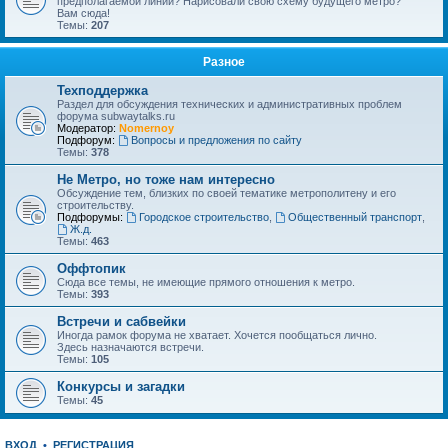
предполагаемой линии? Нарисовали свою схему будущего метро?
Вам сюда!
Темы:
207
Разное
Техподдержка
Раздел для обсуждения технических и административных проблем
форума subwaytalks.ru
Модератор:
Nomernoy
Подфорум:
Вопросы и предложения по сайту
Темы:
378
Не Метро, но тоже нам интересно
Обсуждение тем, близких по своей тематике метрополитену и его
строительству.
Подфорумы:
Городское строительство
,
Общественный транспорт
,
Ж.д.
Темы:
463
Оффтопик
Сюда все темы, не имеющие прямого отношения к метро.
Темы:
393
Встречи и сабвейки
Иногда рамок форума не хватает. Хочется пообщаться лично.
Здесь назначаются встречи.
Темы:
105
Конкурсы и загадки
Темы:
45
ВХОД
•
РЕГИСТРАЦИЯ