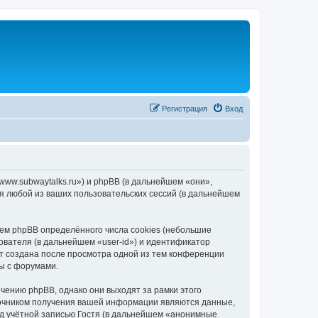
Регистрация
Вход
/www.subwaytalks.ru») и phpBB (в дальнейшем «они»,
я любой из ваших пользовательских сессий (в дальнейшем
ем phpBB определённого числа cookies (небольшие
ователя (в дальнейшем «user-id») и идентификатор
ет создана после просмотра одной из тем конференции
ы с форумами.
чению phpBB, однако они выходят за рамки этого
точником получения вашей информации являются данные,
д учётной записью Гостя (в дальнейшем «анонимные