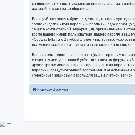
сообщения»), данные, указанные при регистрации в конфе
дальнейшем «ваши сообщения»).
Ваша учётная запись будет содержать, как минимум, одн
записью (далее «ваш пароль») и реальный адрес email (в
защите компьютерной информации, применяемыми в стране
кроме вашего имени пользователя, вашего пароля и вашего
«SubwayTalks.ru». В любом случае у вас есть возможность 
получения сообщений, автоматически сгенерированных п
Ваш пароль надёжно зашифрован (односторонним хэширован
средством доступа к вашей учётной записи на форумах «Sub
другое третье лицо не вправе спрашивать ваш пароль. В с
пароль?», предусмотренной программным обеспечением ph
сгенерирует вам новый пароль для вашей учётной записи.
К списку форумов