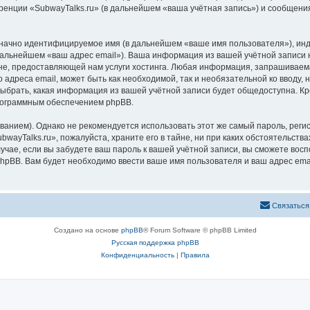
ренции «SubwayTalks.ru» (в дальнейшем «ваша учётная запись») и сообщения
означно идентифицируемое имя (в дальнейшем «ваше имя пользователя»), ин
 дальнейшем «ваш адрес email»). Ваша информация из вашей учётной записи 
, предоставляющей нам услуги хостинга. Любая информация, запрашиваемая
 адреса email, может быть как необходимой, так и необязательной ко вводу
выбрать, какая информация из вашей учётной записи будет общедоступна. Кро
рограммным обеспечением phpBB.
ием). Однако не рекомендуется использовать этот же самый пароль, регист
wayTalks.ru», пожалуйста, храните его в тайне, ни при каких обстоятельствах
лучае, если вы забудете ваш пароль к вашей учётной записи, вы сможете во
pBB. Вам будет необходимо ввести ваше имя пользователя и ваш адрес emai
Связаться
Создано на основе
phpBB
® Forum Software © phpBB Limited
Русская поддержка phpBB
Конфиденциальность
|
Правила