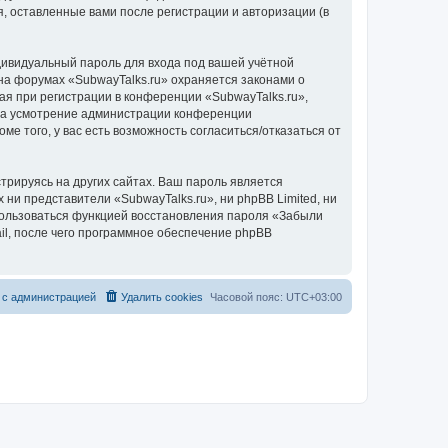
, оставленные вами после регистрации и авторизации (в
дивидуальный пароль для входа под вашей учётной
на форумах «SubwayTalks.ru» охраняется законами о
 при регистрации в конференции «SubwayTalks.ru»,
, на усмотрение администрации конференции
ме того, у вас есть возможность согласиться/отказаться от
рируясь на других сайтах. Ваш пароль является
 ни представители «SubwayTalks.ru», ни phpBB Limited, ни
спользоваться функцией восстановления пароля «Забыли
l, после чего программное обеспечение phpBB
 с администрацией
Удалить cookies
Часовой пояс:
UTC+03:00