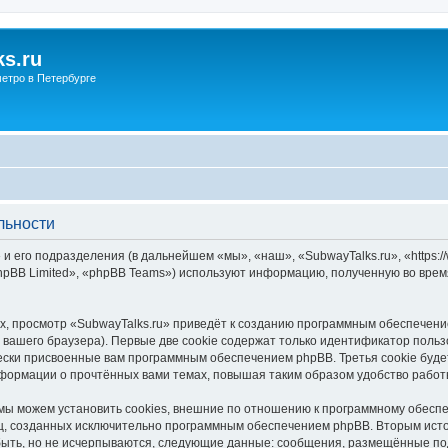
s.ru
етро в Петербурге
льности
и его подразделения (в дальнейшем «мы», «наш», «SubwayTalks.ru», «https:/
pBB Limited», «phpBB Teams») используют информацию, полученную во врем
, просмотр «SubwayTalks.ru» приведёт к созданию программным обеспечени
вашего браузера). Первые две cookie содержат только идентификатор польз
чески присвоенные вам программным обеспечением phpBB. Третья cookie буд
нформации о прочтённых вами темах, повышая таким образом удобство работ
мы можем установить cookies, внешние по отношению к программному обеспе
иц, созданных исключительно программным обеспечением phpBB. Вторым ис
быть, но не исчерпываются, следующие данные: сообщения, размещённые по