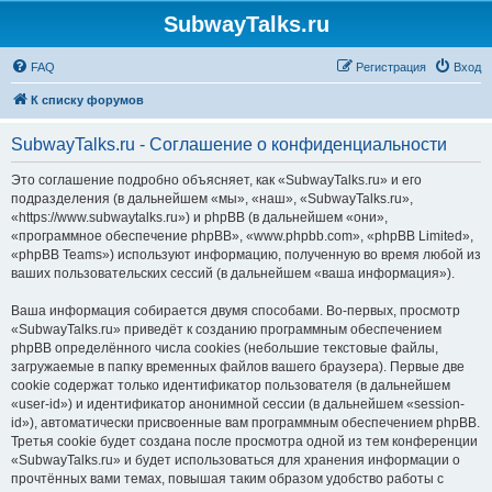
SubwayTalks.ru
FAQ
Регистрация
Вход
К списку форумов
SubwayTalks.ru - Соглашение о конфиденциальности
Это соглашение подробно объясняет, как «SubwayTalks.ru» и его
подразделения (в дальнейшем «мы», «наш», «SubwayTalks.ru»,
«https://www.subwaytalks.ru») и phpBB (в дальнейшем «они»,
«программное обеспечение phpBB», «www.phpbb.com», «phpBB Limited»,
«phpBB Teams») используют информацию, полученную во время любой из
ваших пользовательских сессий (в дальнейшем «ваша информация»).
Ваша информация собирается двумя способами. Во-первых, просмотр
«SubwayTalks.ru» приведёт к созданию программным обеспечением
phpBB определённого числа cookies (небольшие текстовые файлы,
загружаемые в папку временных файлов вашего браузера). Первые две
cookie содержат только идентификатор пользователя (в дальнейшем
«user-id») и идентификатор анонимной сессии (в дальнейшем «session-
id»), автоматически присвоенные вам программным обеспечением phpBB.
Третья cookie будет создана после просмотра одной из тем конференции
«SubwayTalks.ru» и будет использоваться для хранения информации о
прочтённых вами темах, повышая таким образом удобство работы с