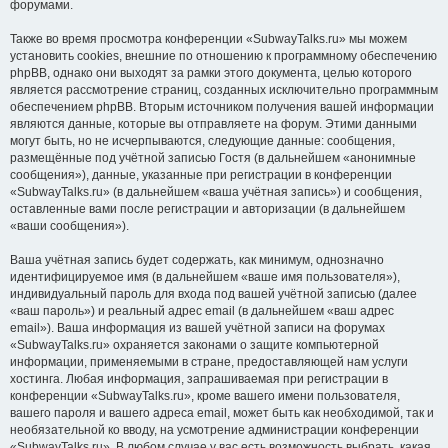
форумами.
Также во время просмотра конференции «SubwayTalks.ru» мы можем
установить cookies, внешние по отношению к программному обеспечению
phpBB, однако они выходят за рамки этого документа, целью которого
является рассмотрение страниц, созданных исключительно программным
обеспечением phpBB. Вторым источником получения вашей информации
являются данные, которые вы отправляете на форум. Этими данными
могут быть, но не исчерпываются, следующие данные: сообщения,
размещённые под учётной записью Гостя (в дальнейшем «анонимные
сообщения»), данные, указанные при регистрации в конференции
«SubwayTalks.ru» (в дальнейшем «ваша учётная запись») и сообщения,
оставленные вами после регистрации и авторизации (в дальнейшем
«ваши сообщения»).
Ваша учётная запись будет содержать, как минимум, однозначно
идентифицируемое имя (в дальнейшем «ваше имя пользователя»),
индивидуальный пароль для входа под вашей учётной записью (далее
«ваш пароль») и реальный адрес email (в дальнейшем «ваш адрес
email»). Ваша информация из вашей учётной записи на форумах
«SubwayTalks.ru» охраняется законами о защите компьютерной
информации, применяемыми в стране, предоставляющей нам услуги
хостинга. Любая информация, запрашиваемая при регистрации в
конференции «SubwayTalks.ru», кроме вашего имени пользователя,
вашего пароля и вашего адреса email, может быть как необходимой, так и
необязательной ко вводу, на усмотрение администрации конференции
«SubwayTalks.ru». В любом случае у вас есть возможность выбрать, какая