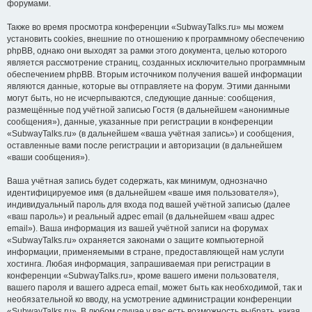
форумами.
Также во время просмотра конференции «SubwayTalks.ru» мы можем
установить cookies, внешние по отношению к программному обеспечению
phpBB, однако они выходят за рамки этого документа, целью которого
является рассмотрение страниц, созданных исключительно программным
обеспечением phpBB. Вторым источником получения вашей информации
являются данные, которые вы отправляете на форум. Этими данными
могут быть, но не исчерпываются, следующие данные: сообщения,
размещённые под учётной записью Гостя (в дальнейшем «анонимные
сообщения»), данные, указанные при регистрации в конференции
«SubwayTalks.ru» (в дальнейшем «ваша учётная запись») и сообщения,
оставленные вами после регистрации и авторизации (в дальнейшем
«ваши сообщения»).
Ваша учётная запись будет содержать, как минимум, однозначно
идентифицируемое имя (в дальнейшем «ваше имя пользователя»),
индивидуальный пароль для входа под вашей учётной записью (далее
«ваш пароль») и реальный адрес email (в дальнейшем «ваш адрес
email»). Ваша информация из вашей учётной записи на форумах
«SubwayTalks.ru» охраняется законами о защите компьютерной
информации, применяемыми в стране, предоставляющей нам услуги
хостинга. Любая информация, запрашиваемая при регистрации в
конференции «SubwayTalks.ru», кроме вашего имени пользователя,
вашего пароля и вашего адреса email, может быть как необходимой, так и
необязательной ко вводу, на усмотрение администрации конференции
«SubwayTalks.ru». В любом случае у вас есть возможность выбрать, какая