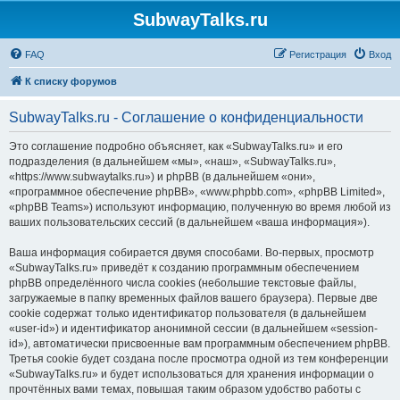
SubwayTalks.ru
FAQ
Регистрация
Вход
К списку форумов
SubwayTalks.ru - Соглашение о конфиденциальности
Это соглашение подробно объясняет, как «SubwayTalks.ru» и его
подразделения (в дальнейшем «мы», «наш», «SubwayTalks.ru»,
«https://www.subwaytalks.ru») и phpBB (в дальнейшем «они»,
«программное обеспечение phpBB», «www.phpbb.com», «phpBB Limited»,
«phpBB Teams») используют информацию, полученную во время любой из
ваших пользовательских сессий (в дальнейшем «ваша информация»).
Ваша информация собирается двумя способами. Во-первых, просмотр
«SubwayTalks.ru» приведёт к созданию программным обеспечением
phpBB определённого числа cookies (небольшие текстовые файлы,
загружаемые в папку временных файлов вашего браузера). Первые две
cookie содержат только идентификатор пользователя (в дальнейшем
«user-id») и идентификатор анонимной сессии (в дальнейшем «session-
id»), автоматически присвоенные вам программным обеспечением phpBB.
Третья cookie будет создана после просмотра одной из тем конференции
«SubwayTalks.ru» и будет использоваться для хранения информации о
прочтённых вами темах, повышая таким образом удобство работы с