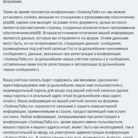
форумами.
Также во время просмотра конференции «SubwayTalks.ru» мы можем
установить cookies, внешние по отношению к программному обеспечению
phpBB, однако они выходят за рамки этого документа, целью которого
является рассмотрение страниц, созданных исключительно программным
обеспечением phpBB. Вторым источником получения вашей информации
являются данные, которые вы отправляете на форум. Этими данными
могут быть, но не исчерпываются, следующие данные: сообщения,
размещённые под учётной записью Гостя (в дальнейшем «анонимные
сообщения»), данные, указанные при регистрации в конференции
«SubwayTalks.ru» (в дальнейшем «ваша учётная запись») и сообщения,
оставленные вами после регистрации и авторизации (в дальнейшем
«ваши сообщения»).
Ваша учётная запись будет содержать, как минимум, однозначно
идентифицируемое имя (в дальнейшем «ваше имя пользователя»),
индивидуальный пароль для входа под вашей учётной записью (далее
«ваш пароль») и реальный адрес email (в дальнейшем «ваш адрес
email»). Ваша информация из вашей учётной записи на форумах
«SubwayTalks.ru» охраняется законами о защите компьютерной
информации, применяемыми в стране, предоставляющей нам услуги
хостинга. Любая информация, запрашиваемая при регистрации в
конференции «SubwayTalks.ru», кроме вашего имени пользователя,
вашего пароля и вашего адреса email, может быть как необходимой, так и
необязательной ко вводу, на усмотрение администрации конференции
«SubwayTalks.ru». В любом случае у вас есть возможность выбрать, какая