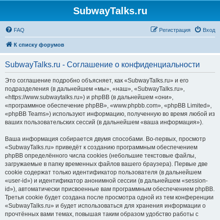
SubwayTalks.ru
FAQ
Регистрация
Вход
К списку форумов
SubwayTalks.ru - Соглашение о конфиденциальности
Это соглашение подробно объясняет, как «SubwayTalks.ru» и его
подразделения (в дальнейшем «мы», «наш», «SubwayTalks.ru»,
«https://www.subwaytalks.ru») и phpBB (в дальнейшем «они»,
«программное обеспечение phpBB», «www.phpbb.com», «phpBB Limited»,
«phpBB Teams») используют информацию, полученную во время любой из
ваших пользовательских сессий (в дальнейшем «ваша информация»).
Ваша информация собирается двумя способами. Во-первых, просмотр
«SubwayTalks.ru» приведёт к созданию программным обеспечением
phpBB определённого числа cookies (небольшие текстовые файлы,
загружаемые в папку временных файлов вашего браузера). Первые две
cookie содержат только идентификатор пользователя (в дальнейшем
«user-id») и идентификатор анонимной сессии (в дальнейшем «session-
id»), автоматически присвоенные вам программным обеспечением phpBB.
Третья cookie будет создана после просмотра одной из тем конференции
«SubwayTalks.ru» и будет использоваться для хранения информации о
прочтённых вами темах, повышая таким образом удобство работы с