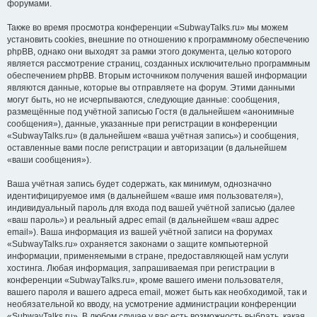
форумами.
Также во время просмотра конференции «SubwayTalks.ru» мы можем
установить cookies, внешние по отношению к программному обеспечению
phpBB, однако они выходят за рамки этого документа, целью которого
является рассмотрение страниц, созданных исключительно программным
обеспечением phpBB. Вторым источником получения вашей информации
являются данные, которые вы отправляете на форум. Этими данными
могут быть, но не исчерпываются, следующие данные: сообщения,
размещённые под учётной записью Гостя (в дальнейшем «анонимные
сообщения»), данные, указанные при регистрации в конференции
«SubwayTalks.ru» (в дальнейшем «ваша учётная запись») и сообщения,
оставленные вами после регистрации и авторизации (в дальнейшем
«ваши сообщения»).
Ваша учётная запись будет содержать, как минимум, однозначно
идентифицируемое имя (в дальнейшем «ваше имя пользователя»),
индивидуальный пароль для входа под вашей учётной записью (далее
«ваш пароль») и реальный адрес email (в дальнейшем «ваш адрес
email»). Ваша информация из вашей учётной записи на форумах
«SubwayTalks.ru» охраняется законами о защите компьютерной
информации, применяемыми в стране, предоставляющей нам услуги
хостинга. Любая информация, запрашиваемая при регистрации в
конференции «SubwayTalks.ru», кроме вашего имени пользователя,
вашего пароля и вашего адреса email, может быть как необходимой, так и
необязательной ко вводу, на усмотрение администрации конференции
«SubwayTalks.ru». В любом случае у вас есть возможность выбрать, какая