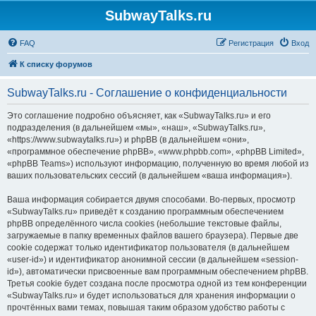
SubwayTalks.ru
FAQ
Регистрация
Вход
К списку форумов
SubwayTalks.ru - Соглашение о конфиденциальности
Это соглашение подробно объясняет, как «SubwayTalks.ru» и его
подразделения (в дальнейшем «мы», «наш», «SubwayTalks.ru»,
«https://www.subwaytalks.ru») и phpBB (в дальнейшем «они»,
«программное обеспечение phpBB», «www.phpbb.com», «phpBB Limited»,
«phpBB Teams») используют информацию, полученную во время любой из
ваших пользовательских сессий (в дальнейшем «ваша информация»).
Ваша информация собирается двумя способами. Во-первых, просмотр
«SubwayTalks.ru» приведёт к созданию программным обеспечением
phpBB определённого числа cookies (небольшие текстовые файлы,
загружаемые в папку временных файлов вашего браузера). Первые две
cookie содержат только идентификатор пользователя (в дальнейшем
«user-id») и идентификатор анонимной сессии (в дальнейшем «session-
id»), автоматически присвоенные вам программным обеспечением phpBB.
Третья cookie будет создана после просмотра одной из тем конференции
«SubwayTalks.ru» и будет использоваться для хранения информации о
прочтённых вами темах, повышая таким образом удобство работы с