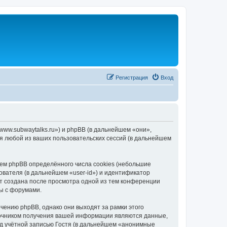
Регистрация
Вход
/www.subwaytalks.ru») и phpBB (в дальнейшем «они»,
я любой из ваших пользовательских сессий (в дальнейшем
ем phpBB определённого числа cookies (небольшие
ователя (в дальнейшем «user-id») и идентификатор
ет создана после просмотра одной из тем конференции
ы с форумами.
чению phpBB, однако они выходят за рамки этого
точником получения вашей информации являются данные,
д учётной записью Гостя (в дальнейшем «анонимные