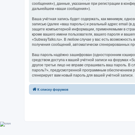
сообщения»), данные, указанные при регистрации в конфе
дальнейшем «ваши сообщения»).
Ваша учётная запись будет содержать, как минимум, одн
записью (далее «ваш пароль») и реальный адрес email (в
защите компьютерной информации, применяемыми в стране
кроме вашего имени пользователя, вашего пароля и вашего
«SubwayTalks.ru». В любом случае у вас есть возможность 
получения сообщений, автоматически сгенерированных п
Ваш пароль надёжно зашифрован (односторонним хэширован
средством доступа к вашей учётной записи на форумах «Sub
другое третье лицо не вправе спрашивать ваш пароль. В с
пароль?», предусмотренной программным обеспечением ph
сгенерирует вам новый пароль для вашей учётной записи.
К списку форумов