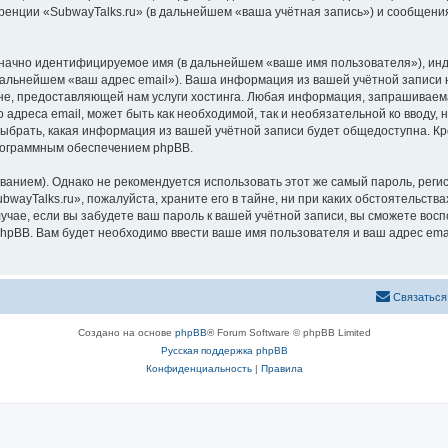
ренции «SubwayTalks.ru» (в дальнейшем «ваша учётная запись») и сообщения
означно идентифицируемое имя (в дальнейшем «ваше имя пользователя»), ин
 дальнейшем «ваш адрес email»). Ваша информация из вашей учётной записи 
, предоставляющей нам услуги хостинга. Любая информация, запрашиваемая
 адреса email, может быть как необходимой, так и необязательной ко вводу
выбрать, какая информация из вашей учётной записи будет общедоступна. Кро
рограммным обеспечением phpBB.
ием). Однако не рекомендуется использовать этот же самый пароль, регист
wayTalks.ru», пожалуйста, храните его в тайне, ни при каких обстоятельствах
лучае, если вы забудете ваш пароль к вашей учётной записи, вы сможете во
pBB. Вам будет необходимо ввести ваше имя пользователя и ваш адрес emai
Связаться
Создано на основе
phpBB
® Forum Software © phpBB Limited
Русская поддержка phpBB
Конфиденциальность
|
Правила