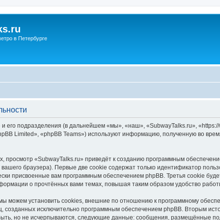
s.ru
етро в Петербурге
льности
и его подразделения (в дальнейшем «мы», «наш», «SubwayTalks.ru», «https:/
pBB Limited», «phpBB Teams») используют информацию, полученную во врем
, просмотр «SubwayTalks.ru» приведёт к созданию программным обеспечени
вашего браузера). Первые две cookie содержат только идентификатор польз
чески присвоенные вам программным обеспечением phpBB. Третья cookie буд
нформации о прочтённых вами темах, повышая таким образом удобство работ
мы можем установить cookies, внешние по отношению к программному обеспе
иц, созданных исключительно программным обеспечением phpBB. Вторым ис
быть, но не исчерпываются, следующие данные: сообщения, размещённые по