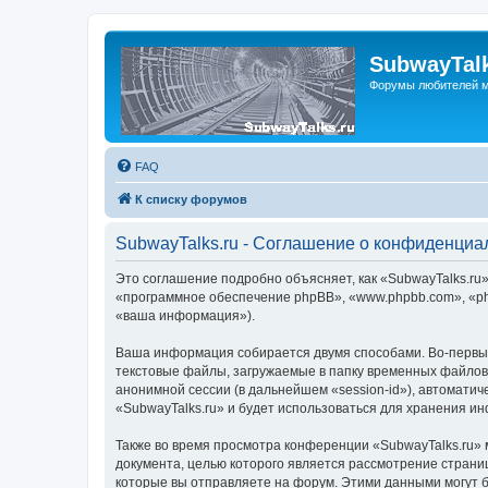
SubwayTalk
Форумы любителей м
FAQ
К списку форумов
SubwayTalks.ru - Соглашение о конфиденциа
Это соглашение подробно объясняет, как «SubwayTalks.ru» 
«программное обеспечение phpBB», «www.phpbb.com», «ph
«ваша информация»).
Ваша информация собирается двумя способами. Во-первых
текстовые файлы, загружаемые в папку временных файлов 
анонимной сессии (в дальнейшем «session-id»), автомати
«SubwayTalks.ru» и будет использоваться для хранения и
Также во время просмотра конференции «SubwayTalks.ru» 
документа, целью которого является рассмотрение стран
которые вы отправляете на форум. Этими данными могут 