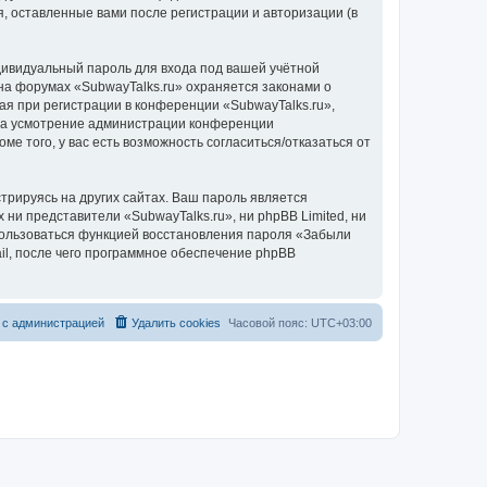
, оставленные вами после регистрации и авторизации (в
дивидуальный пароль для входа под вашей учётной
на форумах «SubwayTalks.ru» охраняется законами о
 при регистрации в конференции «SubwayTalks.ru»,
, на усмотрение администрации конференции
ме того, у вас есть возможность согласиться/отказаться от
рируясь на других сайтах. Ваш пароль является
 ни представители «SubwayTalks.ru», ни phpBB Limited, ни
спользоваться функцией восстановления пароля «Забыли
l, после чего программное обеспечение phpBB
 с администрацией
Удалить cookies
Часовой пояс:
UTC+03:00