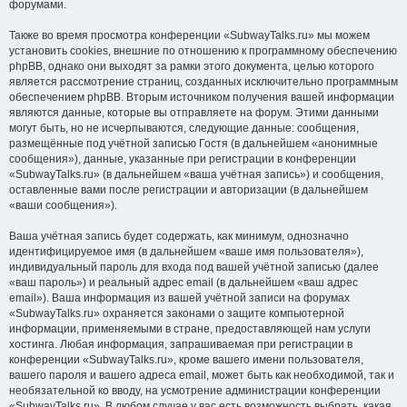
форумами.
Также во время просмотра конференции «SubwayTalks.ru» мы можем
установить cookies, внешние по отношению к программному обеспечению
phpBB, однако они выходят за рамки этого документа, целью которого
является рассмотрение страниц, созданных исключительно программным
обеспечением phpBB. Вторым источником получения вашей информации
являются данные, которые вы отправляете на форум. Этими данными
могут быть, но не исчерпываются, следующие данные: сообщения,
размещённые под учётной записью Гостя (в дальнейшем «анонимные
сообщения»), данные, указанные при регистрации в конференции
«SubwayTalks.ru» (в дальнейшем «ваша учётная запись») и сообщения,
оставленные вами после регистрации и авторизации (в дальнейшем
«ваши сообщения»).
Ваша учётная запись будет содержать, как минимум, однозначно
идентифицируемое имя (в дальнейшем «ваше имя пользователя»),
индивидуальный пароль для входа под вашей учётной записью (далее
«ваш пароль») и реальный адрес email (в дальнейшем «ваш адрес
email»). Ваша информация из вашей учётной записи на форумах
«SubwayTalks.ru» охраняется законами о защите компьютерной
информации, применяемыми в стране, предоставляющей нам услуги
хостинга. Любая информация, запрашиваемая при регистрации в
конференции «SubwayTalks.ru», кроме вашего имени пользователя,
вашего пароля и вашего адреса email, может быть как необходимой, так и
необязательной ко вводу, на усмотрение администрации конференции
«SubwayTalks.ru». В любом случае у вас есть возможность выбрать, какая