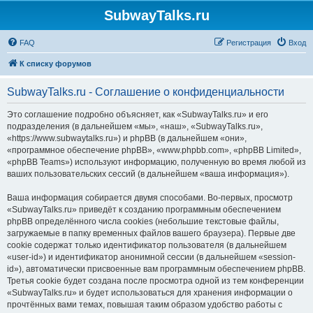
SubwayTalks.ru
FAQ
Регистрация
Вход
К списку форумов
SubwayTalks.ru - Соглашение о конфиденциальности
Это соглашение подробно объясняет, как «SubwayTalks.ru» и его
подразделения (в дальнейшем «мы», «наш», «SubwayTalks.ru»,
«https://www.subwaytalks.ru») и phpBB (в дальнейшем «они»,
«программное обеспечение phpBB», «www.phpbb.com», «phpBB Limited»,
«phpBB Teams») используют информацию, полученную во время любой из
ваших пользовательских сессий (в дальнейшем «ваша информация»).
Ваша информация собирается двумя способами. Во-первых, просмотр
«SubwayTalks.ru» приведёт к созданию программным обеспечением
phpBB определённого числа cookies (небольшие текстовые файлы,
загружаемые в папку временных файлов вашего браузера). Первые две
cookie содержат только идентификатор пользователя (в дальнейшем
«user-id») и идентификатор анонимной сессии (в дальнейшем «session-
id»), автоматически присвоенные вам программным обеспечением phpBB.
Третья cookie будет создана после просмотра одной из тем конференции
«SubwayTalks.ru» и будет использоваться для хранения информации о
прочтённых вами темах, повышая таким образом удобство работы с