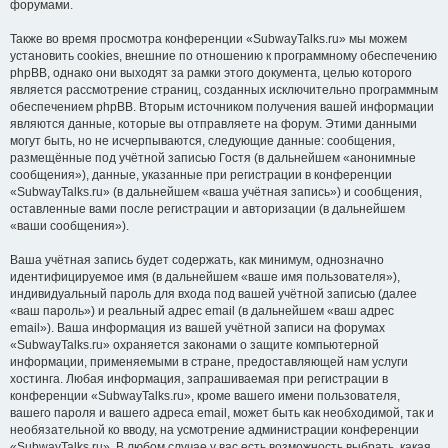
форумами.
Также во время просмотра конференции «SubwayTalks.ru» мы можем
установить cookies, внешние по отношению к программному обеспечению
phpBB, однако они выходят за рамки этого документа, целью которого
является рассмотрение страниц, созданных исключительно программным
обеспечением phpBB. Вторым источником получения вашей информации
являются данные, которые вы отправляете на форум. Этими данными
могут быть, но не исчерпываются, следующие данные: сообщения,
размещённые под учётной записью Гостя (в дальнейшем «анонимные
сообщения»), данные, указанные при регистрации в конференции
«SubwayTalks.ru» (в дальнейшем «ваша учётная запись») и сообщения,
оставленные вами после регистрации и авторизации (в дальнейшем
«ваши сообщения»).
Ваша учётная запись будет содержать, как минимум, однозначно
идентифицируемое имя (в дальнейшем «ваше имя пользователя»),
индивидуальный пароль для входа под вашей учётной записью (далее
«ваш пароль») и реальный адрес email (в дальнейшем «ваш адрес
email»). Ваша информация из вашей учётной записи на форумах
«SubwayTalks.ru» охраняется законами о защите компьютерной
информации, применяемыми в стране, предоставляющей нам услуги
хостинга. Любая информация, запрашиваемая при регистрации в
конференции «SubwayTalks.ru», кроме вашего имени пользователя,
вашего пароля и вашего адреса email, может быть как необходимой, так и
необязательной ко вводу, на усмотрение администрации конференции
«SubwayTalks.ru». В любом случае у вас есть возможность выбрать, какая