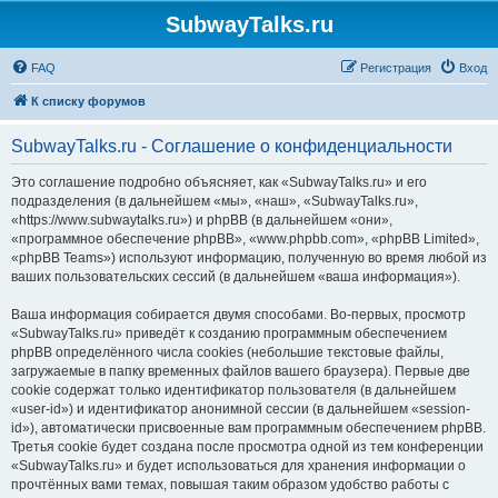
SubwayTalks.ru
FAQ
Регистрация
Вход
К списку форумов
SubwayTalks.ru - Соглашение о конфиденциальности
Это соглашение подробно объясняет, как «SubwayTalks.ru» и его
подразделения (в дальнейшем «мы», «наш», «SubwayTalks.ru»,
«https://www.subwaytalks.ru») и phpBB (в дальнейшем «они»,
«программное обеспечение phpBB», «www.phpbb.com», «phpBB Limited»,
«phpBB Teams») используют информацию, полученную во время любой из
ваших пользовательских сессий (в дальнейшем «ваша информация»).
Ваша информация собирается двумя способами. Во-первых, просмотр
«SubwayTalks.ru» приведёт к созданию программным обеспечением
phpBB определённого числа cookies (небольшие текстовые файлы,
загружаемые в папку временных файлов вашего браузера). Первые две
cookie содержат только идентификатор пользователя (в дальнейшем
«user-id») и идентификатор анонимной сессии (в дальнейшем «session-
id»), автоматически присвоенные вам программным обеспечением phpBB.
Третья cookie будет создана после просмотра одной из тем конференции
«SubwayTalks.ru» и будет использоваться для хранения информации о
прочтённых вами темах, повышая таким образом удобство работы с