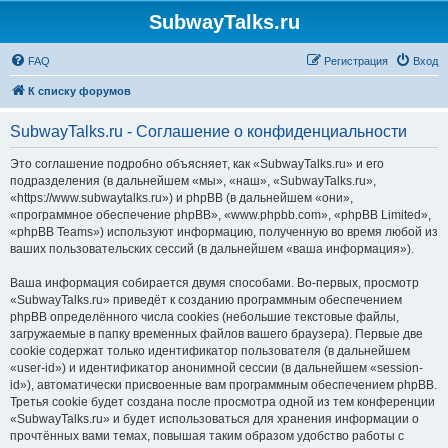
SubwayTalks.ru
FAQ
Регистрация
Вход
К списку форумов
SubwayTalks.ru - Соглашение о конфиденциальности
Это соглашение подробно объясняет, как «SubwayTalks.ru» и его
подразделения (в дальнейшем «мы», «наш», «SubwayTalks.ru»,
«https://www.subwaytalks.ru») и phpBB (в дальнейшем «они»,
«программное обеспечение phpBB», «www.phpbb.com», «phpBB Limited»,
«phpBB Teams») используют информацию, полученную во время любой из
ваших пользовательских сессий (в дальнейшем «ваша информация»).
Ваша информация собирается двумя способами. Во-первых, просмотр
«SubwayTalks.ru» приведёт к созданию программным обеспечением
phpBB определённого числа cookies (небольшие текстовые файлы,
загружаемые в папку временных файлов вашего браузера). Первые две
cookie содержат только идентификатор пользователя (в дальнейшем
«user-id») и идентификатор анонимной сессии (в дальнейшем «session-
id»), автоматически присвоенные вам программным обеспечением phpBB.
Третья cookie будет создана после просмотра одной из тем конференции
«SubwayTalks.ru» и будет использоваться для хранения информации о
прочтённых вами темах, повышая таким образом удобство работы с