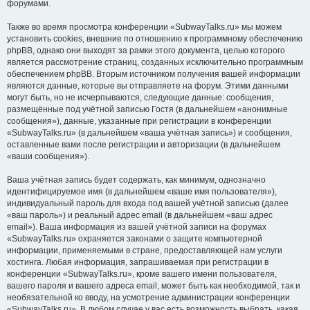
форумами.
Также во время просмотра конференции «SubwayTalks.ru» мы можем
установить cookies, внешние по отношению к программному обеспечению
phpBB, однако они выходят за рамки этого документа, целью которого
является рассмотрение страниц, созданных исключительно программным
обеспечением phpBB. Вторым источником получения вашей информации
являются данные, которые вы отправляете на форум. Этими данными
могут быть, но не исчерпываются, следующие данные: сообщения,
размещённые под учётной записью Гостя (в дальнейшем «анонимные
сообщения»), данные, указанные при регистрации в конференции
«SubwayTalks.ru» (в дальнейшем «ваша учётная запись») и сообщения,
оставленные вами после регистрации и авторизации (в дальнейшем
«ваши сообщения»).
Ваша учётная запись будет содержать, как минимум, однозначно
идентифицируемое имя (в дальнейшем «ваше имя пользователя»),
индивидуальный пароль для входа под вашей учётной записью (далее
«ваш пароль») и реальный адрес email (в дальнейшем «ваш адрес
email»). Ваша информация из вашей учётной записи на форумах
«SubwayTalks.ru» охраняется законами о защите компьютерной
информации, применяемыми в стране, предоставляющей нам услуги
хостинга. Любая информация, запрашиваемая при регистрации в
конференции «SubwayTalks.ru», кроме вашего имени пользователя,
вашего пароля и вашего адреса email, может быть как необходимой, так и
необязательной ко вводу, на усмотрение администрации конференции
«SubwayTalks.ru». В любом случае у вас есть возможность выбрать, какая