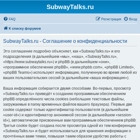
SubwayTalks.ru
FAQ
Регистрация
Вход
К списку форумов
SubwayTalks.ru - Соглашение о конфиденциальности
Это соглашение подробно объясняет, как «SubwayTalks.ru» и его
подразделения (в дальнейшем «мы», «наш», «SubwayTalks.ru»,
«https://www.subwaytalks.ru») и phpBB (в дальнейшем «они»,
«программное обеспечение phpBB», «www.phpbb.com», «phpBB Limited»,
«phpBB Teams») используют информацию, полученную во время любой из
ваших пользовательских сессий (в дальнейшем «ваша информация»).
Ваша информация собирается двумя способами. Во-первых, просмотр
«SubwayTalks.ru» приведёт к созданию программным обеспечением
phpBB определённого числа cookies (небольшие текстовые файлы,
загружаемые в папку временных файлов вашего браузера). Первые две
cookie содержат только идентификатор пользователя (в дальнейшем
«user-id») и идентификатор анонимной сессии (в дальнейшем «session-
id»), автоматически присвоенные вам программным обеспечением phpBB.
Третья cookie будет создана после просмотра одной из тем конференции
«SubwayTalks.ru» и будет использоваться для хранения информации о
прочтённых вами темах, повышая таким образом удобство работы с