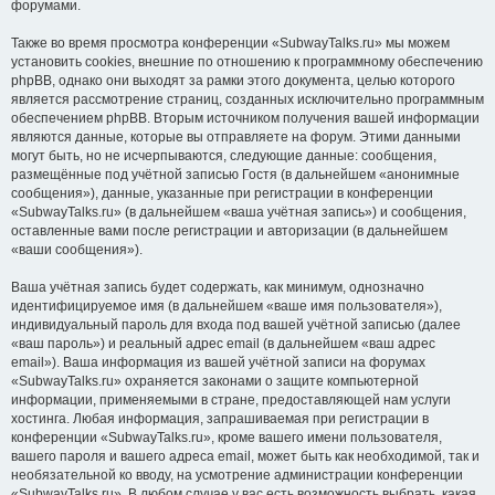
форумами.
Также во время просмотра конференции «SubwayTalks.ru» мы можем
установить cookies, внешние по отношению к программному обеспечению
phpBB, однако они выходят за рамки этого документа, целью которого
является рассмотрение страниц, созданных исключительно программным
обеспечением phpBB. Вторым источником получения вашей информации
являются данные, которые вы отправляете на форум. Этими данными
могут быть, но не исчерпываются, следующие данные: сообщения,
размещённые под учётной записью Гостя (в дальнейшем «анонимные
сообщения»), данные, указанные при регистрации в конференции
«SubwayTalks.ru» (в дальнейшем «ваша учётная запись») и сообщения,
оставленные вами после регистрации и авторизации (в дальнейшем
«ваши сообщения»).
Ваша учётная запись будет содержать, как минимум, однозначно
идентифицируемое имя (в дальнейшем «ваше имя пользователя»),
индивидуальный пароль для входа под вашей учётной записью (далее
«ваш пароль») и реальный адрес email (в дальнейшем «ваш адрес
email»). Ваша информация из вашей учётной записи на форумах
«SubwayTalks.ru» охраняется законами о защите компьютерной
информации, применяемыми в стране, предоставляющей нам услуги
хостинга. Любая информация, запрашиваемая при регистрации в
конференции «SubwayTalks.ru», кроме вашего имени пользователя,
вашего пароля и вашего адреса email, может быть как необходимой, так и
необязательной ко вводу, на усмотрение администрации конференции
«SubwayTalks.ru». В любом случае у вас есть возможность выбрать, какая