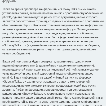
форумами.
Также во время просмотра конференции «SubwayTalks.ru» мы можем
установить cookies, внешние по отношению к программному обеспечению
phpBB, однако они выходят за рамки этого документа, целью которого
является рассмотрение страниц, созданных исключительно программным
обеспечением phpBB. Вторым источником получения вашей информации
являются данные, которые вы отправляете на форум. Этими данными
могут быть, но не исчерпываются, следующие данные: сообщения,
размещённые под учётной записью Гостя (в дальнейшем «анонимные
сообщения»), данные, указанные при регистрации в конференции
«SubwayTalks.ru» (в дальнейшем «ваша учётная запись») и сообщения,
оставленные вами после регистрации и авторизации (в дальнейшем
«ваши сообщения»).
Ваша учётная запись будет содержать, как минимум, однозначно
идентифицируемое имя (в дальнейшем «ваше имя пользователя»),
индивидуальный пароль для входа под вашей учётной записью (далее
«ваш пароль») и реальный адрес email (в дальнейшем «ваш адрес
email»). Ваша информация из вашей учётной записи на форумах
«SubwayTalks.ru» охраняется законами о защите компьютерной
информации, применяемыми в стране, предоставляющей нам услуги
хостинга. Любая информация, запрашиваемая при регистрации в
конференции «SubwayTalks.ru», кроме вашего имени пользователя,
вашего пароля и вашего адреса email, может быть как необходимой, так и
необязательной ко вводу, на усмотрение администрации конференции
«SubwayTalks.ru». В любом случае у вас есть возможность выбрать, какая