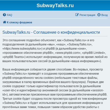
SubwayTalks.ru
FAQ
Регистрация
Вход
К списку форумов
SubwayTalks.ru - Соглашение о конфиденциальности
Это соглашение подробно объясняет, как «SubwayTalks.ru» и его
подразделения (в дальнейшем «мы», «наш», «SubwayTalks.ru»,
«https://www.subwaytalks.ru») и phpBB (в дальнейшем «они»,
«программное обеспечение phpBB», «www.phpbb.com», «phpBB Limited»,
«phpBB Teams») используют информацию, полученную во время любой из
ваших пользовательских сессий (в дальнейшем «ваша информация»).
Ваша информация собирается двумя способами. Во-первых, просмотр
«SubwayTalks.ru» приведёт к созданию программным обеспечением
phpBB определённого числа cookies (небольшие текстовые файлы,
загружаемые в папку временных файлов вашего браузера). Первые две
cookie содержат только идентификатор пользователя (в дальнейшем
«user-id») и идентификатор анонимной сессии (в дальнейшем «session-
id»), автоматически присвоенные вам программным обеспечением phpBB.
Третья cookie будет создана после просмотра одной из тем конференции
«SubwayTalks.ru» и будет использоваться для хранения информации о
прочтённых вами темах, повышая таким образом удобство работы с