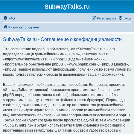
SubwayTalks.ru
FAQ
Регистрация
Вход
К списку форумов
SubwayTalks.ru - Соглашение о конфиденциальности
Это соглашение подробно объясняет, как «SubwayTalks.ru» и его
подразделения (в дальнейшем «мы», «наш», «SubwayTalks.ru»,
«https://www.subwaytalks.ru») и phpBB (в дальнейшем «они»,
«программное обеспечение phpBB», «www.phpbb.com», «phpBB Limited»,
«phpBB Teams») используют информацию, полученную во время любой из
ваших пользовательских сессий (в дальнейшем «ваша информация»).
Ваша информация собирается двумя способами. Во-первых, просмотр
«SubwayTalks.ru» приведёт к созданию программным обеспечением
phpBB определённого числа cookies (небольшие текстовые файлы,
загружаемые в папку временных файлов вашего браузера). Первые две
cookie содержат только идентификатор пользователя (в дальнейшем
«user-id») и идентификатор анонимной сессии (в дальнейшем «session-
id»), автоматически присвоенные вам программным обеспечением phpBB.
Третья cookie будет создана после просмотра одной из тем конференции
«SubwayTalks.ru» и будет использоваться для хранения информации о
прочтённых вами темах, повышая таким образом удобство работы с