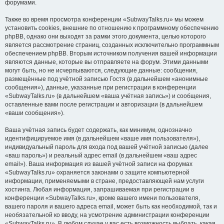
форумами.
Также во время просмотра конференции «SubwayTalks.ru» мы можем
установить cookies, внешние по отношению к программному обеспечению
phpBB, однако они выходят за рамки этого документа, целью которого
является рассмотрение страниц, созданных исключительно программным
обеспечением phpBB. Вторым источником получения вашей информации
являются данные, которые вы отправляете на форум. Этими данными
могут быть, но не исчерпываются, следующие данные: сообщения,
размещённые под учётной записью Гостя (в дальнейшем «анонимные
сообщения»), данные, указанные при регистрации в конференции
«SubwayTalks.ru» (в дальнейшем «ваша учётная запись») и сообщения,
оставленные вами после регистрации и авторизации (в дальнейшем
«ваши сообщения»).
Ваша учётная запись будет содержать, как минимум, однозначно
идентифицируемое имя (в дальнейшем «ваше имя пользователя»),
индивидуальный пароль для входа под вашей учётной записью (далее
«ваш пароль») и реальный адрес email (в дальнейшем «ваш адрес
email»). Ваша информация из вашей учётной записи на форумах
«SubwayTalks.ru» охраняется законами о защите компьютерной
информации, применяемыми в стране, предоставляющей нам услуги
хостинга. Любая информация, запрашиваемая при регистрации в
конференции «SubwayTalks.ru», кроме вашего имени пользователя,
вашего пароля и вашего адреса email, может быть как необходимой, так и
необязательной ко вводу, на усмотрение администрации конференции
«SubwayTalks.ru». В любом случае у вас есть возможность выбрать, какая