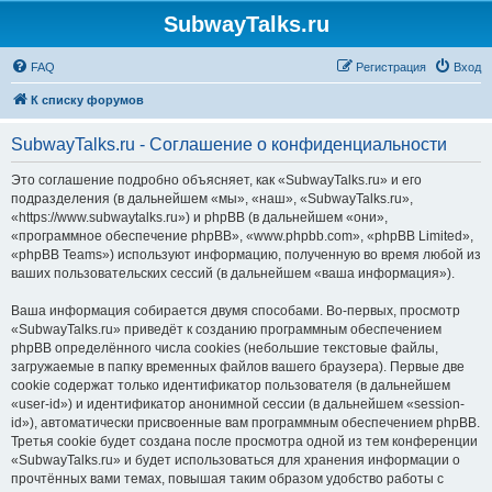
SubwayTalks.ru
FAQ
Регистрация
Вход
К списку форумов
SubwayTalks.ru - Соглашение о конфиденциальности
Это соглашение подробно объясняет, как «SubwayTalks.ru» и его
подразделения (в дальнейшем «мы», «наш», «SubwayTalks.ru»,
«https://www.subwaytalks.ru») и phpBB (в дальнейшем «они»,
«программное обеспечение phpBB», «www.phpbb.com», «phpBB Limited»,
«phpBB Teams») используют информацию, полученную во время любой из
ваших пользовательских сессий (в дальнейшем «ваша информация»).
Ваша информация собирается двумя способами. Во-первых, просмотр
«SubwayTalks.ru» приведёт к созданию программным обеспечением
phpBB определённого числа cookies (небольшие текстовые файлы,
загружаемые в папку временных файлов вашего браузера). Первые две
cookie содержат только идентификатор пользователя (в дальнейшем
«user-id») и идентификатор анонимной сессии (в дальнейшем «session-
id»), автоматически присвоенные вам программным обеспечением phpBB.
Третья cookie будет создана после просмотра одной из тем конференции
«SubwayTalks.ru» и будет использоваться для хранения информации о
прочтённых вами темах, повышая таким образом удобство работы с